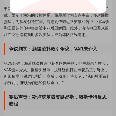
申花主帅斯卢茨基采用4-3-3阵型，通过吴曦和李可的中场拦
截，限制了海港的传控体系。路易斯作为支点中锋，多次回撤
接应，为队友创造空间。海港则依赖边路突破和传中，但冯劲
和王燊超的传中多次被申花后卫解围。此外，海港中卫吾米提
江在防守路易斯时多次失位，成为球队防线隐患。
争议判罚：颜骏凌扑救引争议，VAR未介入
第78分钟，海港球员投诉申花禁区内手球，但主裁未予理会，
VAR也未介入。慢镜头显示，皮球疑似打在申花后卫手臂上，
但因角度问题难以判定。赛后，穆斯卡特表示：“我们尊重裁判
的判罚，但球员们已经拼尽全力。”
赛后声音：斯卢茨基盛赞路易斯，穆斯卡特反思
赛程