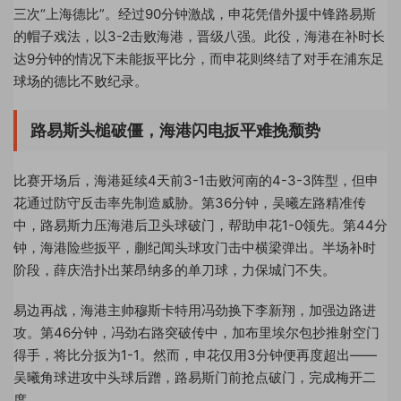
三次“上海德比”。经过90分钟激战，申花凭借外援中锋路易斯
的帽子戏法，以3-2击败海港，晋级八强。此役，海港在补时长
达9分钟的情况下未能扳平比分，而申花则终结了对手在浦东足
球场的德比不败纪录。
路易斯头槌破僵，海港闪电扳平难挽颓势
比赛开场后，海港延续4天前3-1击败河南的4-3-3阵型，但申
花通过防守反击率先制造威胁。第36分钟，吴曦左路精准传
中，路易斯力压海港后卫头球破门，帮助申花1-0领先。第44分
钟，海港险些扳平，蒯纪闻头球攻门击中横梁弹出。半场补时
阶段，薛庆浩扑出莱昂纳多的单刀球，力保城门不失。
易边再战，海港主帅穆斯卡特用冯劲换下李新翔，加强边路进
攻。第46分钟，冯劲右路突破传中，加布里埃尔包抄推射空门
得手，将比分扳为1-1。然而，申花仅用3分钟便再度超出——
吴曦角球进攻中头球后蹭，路易斯门前抢点破门，完成梅开二
度。