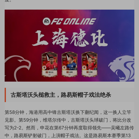
古斯塔沃头槌救主，路易斯帽子戏法绝杀
第58分钟，海港用高中锋古斯塔沃换下蒯纪闻，这一换人立竿
见影。第59分钟，维塔尔传中，古斯塔沃头球破门，将比分改
写为2-2。然而，申花在第67分钟再度取得领先——吴曦左路传
中，路易斯铲射破门，上演帽子戏法。这是路易斯本赛季第13