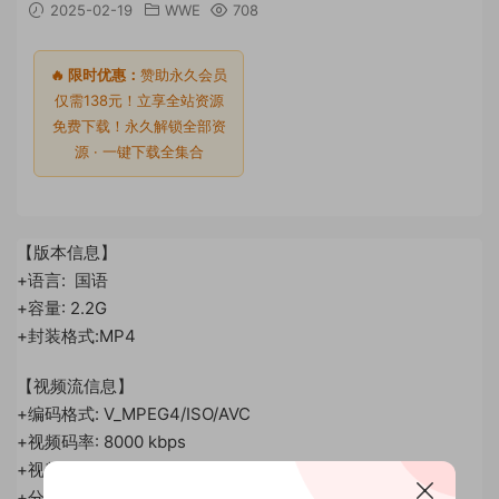
2025-02-19
WWE
708
🔥 限时优惠：
赞助永久会员
仅需138元！立享全站资源
免费下载！永久解锁全部资
源 · 一键下载全集合
【版本信息】
+语言: 国语
+容量: 2.2G
+封装格式:MP4
【视频流信息】
+编码格式: V_MPEG4/ISO/AVC
+视频码率: 8000 kbps
+视频帧率：50 fps
+分 辨 率: 1920 x 1080