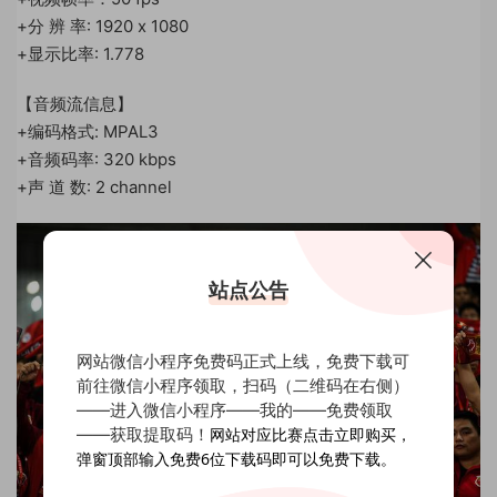
+分 辨 率: 1920 x 1080
+显示比率: 1.778
【音频流信息】
+编码格式: MPAL3
+音频码率: 320 kbps
+声 道 数: 2 channel
站点公告
网站微信小程序免费码正式上线，免费下载可
前往微信小程序领取，扫码（二维码在右侧）
——进入微信小程序——我的——免费领取
——获取提取码！
网站对应比赛点击立即购买，
弹窗顶部输入免费6位下载码即可以免费下载。