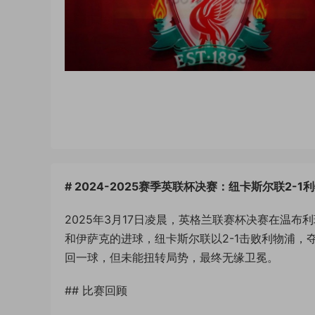
# 2024-2025赛季英联杯决赛：纽卡斯尔联2
2025年3月17日凌晨，英格兰联赛杯决赛在温
和伊萨克的进球，纽卡斯尔联以2-1击败利物浦
回一球，但未能扭转局势，最终无缘卫冕。
## 比赛回顾