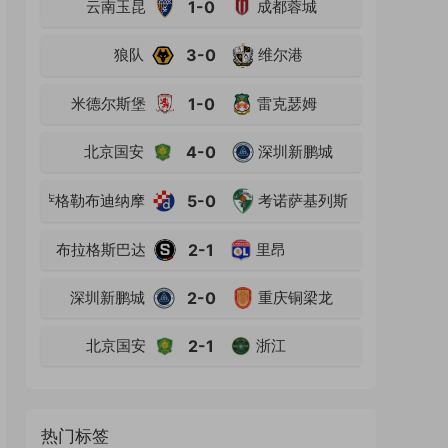
云南玉昆
1-0
成都蓉城
狼队
3-0
维尔港
米德尔斯堡
1-0
雷克瑟姆
北京国安
4-0
深圳新鹏城
萨格勒布迪纳摩
5-0
考诺萨基列斯
布拉格斯巴达
2-1
里昂
深圳新鹏城
2-0
重庆铜梁龙
北京国安
2-1
浙江
热门标签