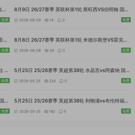
南安
8月9日 26/27赛季 英联杯第1轮 斯旺西VS伯明翰 国语
MP4全场回放
免费
免费
2026-08-09
14
0
语
8月8日 26/27赛季 英联杯第1轮 米德尔斯堡VS雷克瑟
姆 国语MP4全场回放
免费
免费
2026-08-08
36
0
拉 国
5月25日 25/26赛季 英超第38轮 水晶宫vs阿森纳 国语
MP4全场回放
免费
免费
2026-05-25
224
0
 国语
5月25日 25/26赛季 英超第38轮 利物浦vs布伦特福德
国语MP4全场回放
免费
免费
2026-05-25
182
0