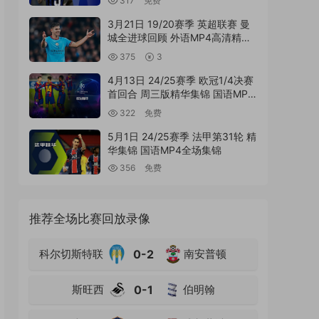
317
免费
3月21日 19/20赛季 英超联赛 曼
城全进球回顾 外语MP4高清精华
集锦
375
3
4月13日 24/25赛季 欧冠1/4决赛
首回合 周三版精华集锦 国语MP4
全场录像
322
免费
5月1日 24/25赛季 法甲第31轮 精
华集锦 国语MP4全场集锦
356
免费
推荐全场比赛回放录像
科尔切斯特联
0-2
南安普顿
斯旺西
0-1
伯明翰