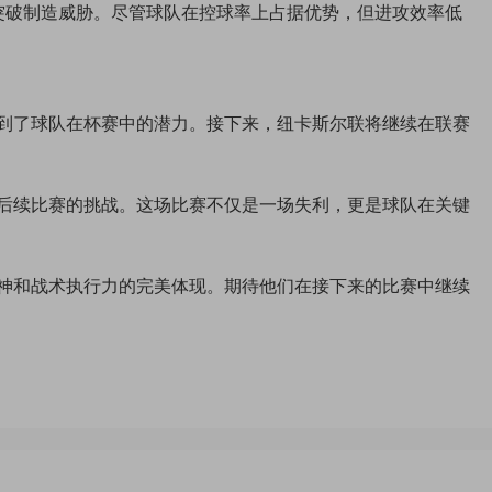
边路突破制造威胁。尽管球队在控球率上占据优势，但进攻效率低
到了球队在杯赛中的潜力。接下来，纽卡斯尔联将继续在联赛
后续比赛的挑战。这场比赛不仅是一场失利，更是球队在关键
神和战术执行力的完美体现。期待他们在接下来的比赛中继续