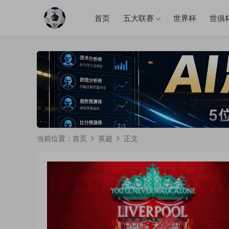
首页
五大联赛
世界杯
世俱
当前位置：
首页
英超
正文