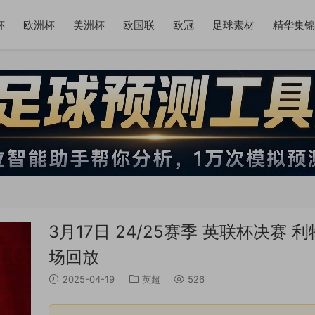
杯
欧洲杯
美洲杯
欧国联
欧冠
足球素材
精华集锦
3月17日 24/25赛季 英联杯决赛 
场回放
2025-04-19
英超
526