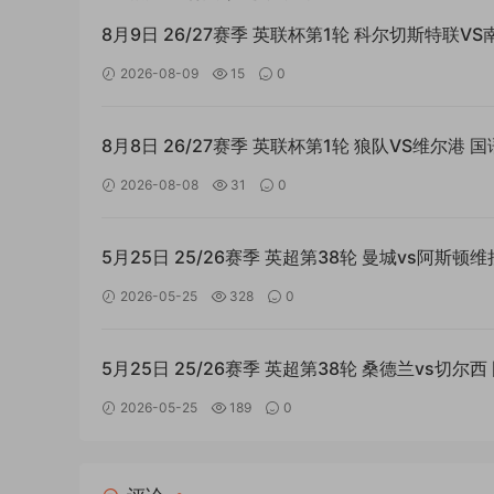
8月9日 26/27赛季 英联杯第1轮 科尔切斯特联VS
普顿 国语MP4全场回放
2026-08-09
15
0
8月8日 26/27赛季 英联杯第1轮 狼队VS维尔港 国
MP4全场回放
2026-08-08
31
0
5月25日 25/26赛季 英超第38轮 曼城vs阿斯顿维
语MP4全场回放
2026-05-25
328
0
5月25日 25/26赛季 英超第38轮 桑德兰vs切尔西
MP4全场回放
2026-05-25
189
0