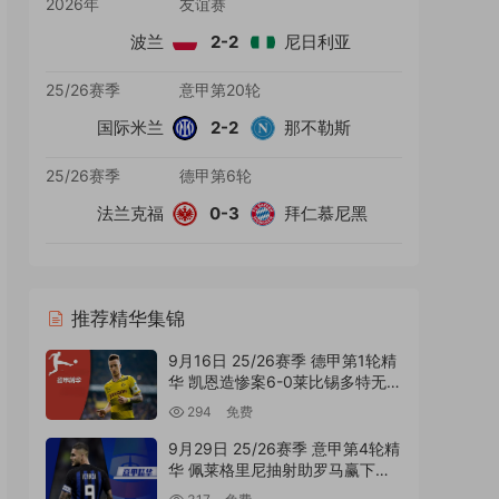
2026年
友谊赛
波兰
2-2
尼日利亚
25/26赛季
意甲第20轮
国际米兰
2-2
那不勒斯
25/26赛季
德甲第6轮
法兰克福
0-3
拜仁慕尼黑
推荐精华集锦
9月16日 25/26赛季 德甲第1轮精
华 凯恩造惨案6-0莱比锡多特无缘
开门红 国语MP4精华集锦
294
免费
9月29日 25/26赛季 意甲第4轮精
华 佩莱格里尼抽射助罗马赢下德
比战 国语MP4精华集锦