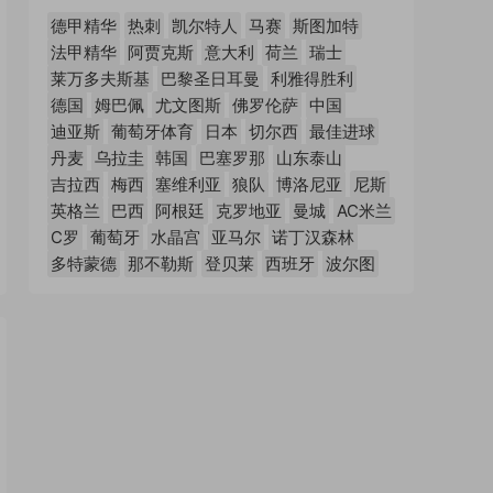
德甲精华
热刺
凯尔特人
马赛
斯图加特
法甲精华
阿贾克斯
意大利
荷兰
瑞士
莱万多夫斯基
巴黎圣日耳曼
利雅得胜利
德国
姆巴佩
尤文图斯
佛罗伦萨
中国
迪亚斯
葡萄牙体育
日本
切尔西
最佳进球
丹麦
乌拉圭
韩国
巴塞罗那
山东泰山
吉拉西
梅西
塞维利亚
狼队
博洛尼亚
尼斯
英格兰
巴西
阿根廷
克罗地亚
曼城
AC米兰
C罗
葡萄牙
水晶宫
亚马尔
诺丁汉森林
多特蒙德
那不勒斯
登贝莱
西班牙
波尔图