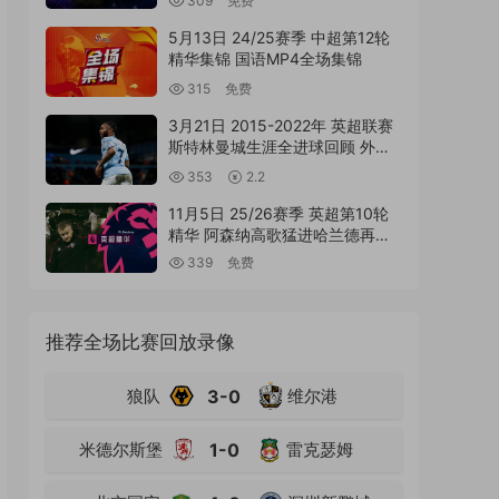
309
免费
5月13日 24/25赛季 中超第12轮
精华集锦 国语MP4全场集锦
315
免费
3月21日 2015-2022年 英超联赛
斯特林曼城生涯全进球回顾 外语
MP4高清精华集锦
353
2.2
11月5日 25/26赛季 英超第10轮
精华 阿森纳高歌猛进哈兰德再刷
纪录 国语MP4精华集锦
339
免费
推荐全场比赛回放录像
狼队
3-0
维尔港
米德尔斯堡
1-0
雷克瑟姆