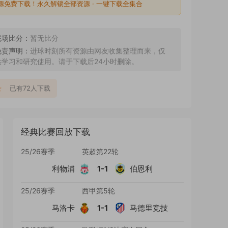
源免费下载！永久解锁全部资源 · 一键下载全集合
完场比分：
暂无比分
免责声明：
进球时刻所有资源由网友收集整理而来，仅
供学习和研究使用。请于下载后24小时删除。
录
已有72人下载
经典比赛回放下载
25/26赛季
英超第22轮
利物浦
1-1
伯恩利
25/26赛季
西甲第5轮
马洛卡
1-1
马德里竞技