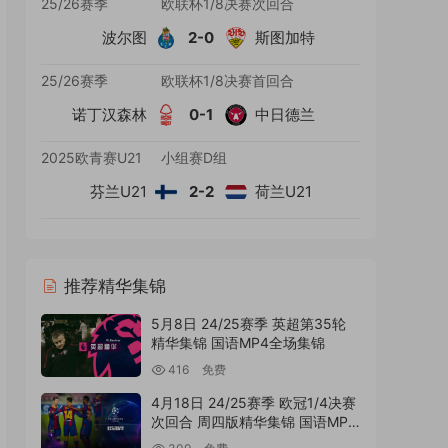
25/26赛季
欧联杯1/8决赛次回合
波尔图
2-0
斯图加特
25/26赛季
欧联杯1/8决赛首回合
诺丁汉森林
0-1
中日德兰
2025欧青赛U21
小组赛D组
芬兰U21
2-2
荷兰U21
推荐精华集锦
5月8日 24/25赛季 英超第35轮
精华集锦 国语MP4全场集锦
416
免费
4月18日 24/25赛季 欧冠1/4决赛
次回合 周四版精华集锦 国语MP4
全场录像