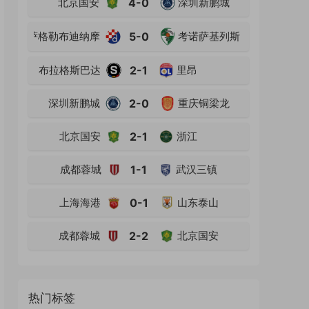
北京国安
4-0
深圳新鹏城
萨格勒布迪纳摩
5-0
考诺萨基列斯
布拉格斯巴达
2-1
里昂
深圳新鹏城
2-0
重庆铜梁龙
北京国安
2-1
浙江
成都蓉城
1-1
武汉三镇
上海海港
0-1
山东泰山
成都蓉城
2-2
北京国安
热门标签