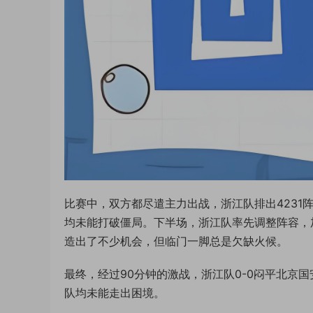
比赛中，双方都尽遣主力出战，浙江队排出4231
均未能打破僵局。下半场，浙江队率先调整阵容，
造出了不少机会，但临门一脚总是欠缺火候。
最终，经过90分钟的激战，浙江队0-0闷平北京
队均未能走出困境。