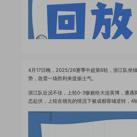
4月17日晚，2025/26赛季中超第6轮，浙江
势，急需一场胜利来提振士气。
浙江队近况不佳，上轮0-3惨败给大连英博，遭
态起伏，上轮在领先的情况下被成都蓉城逆转，4