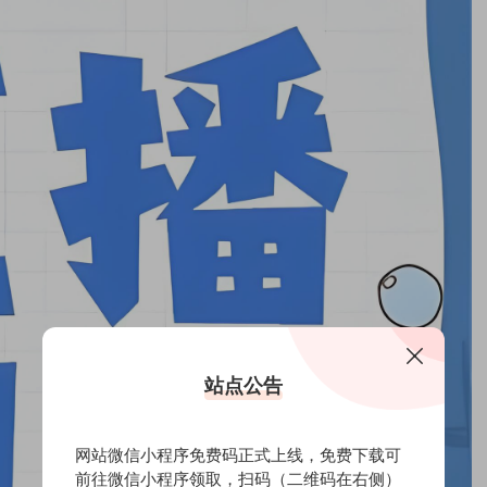
站点公告
网站微信小程序免费码正式上线，免费下载可
前往微信小程序领取，扫码（二维码在右侧）