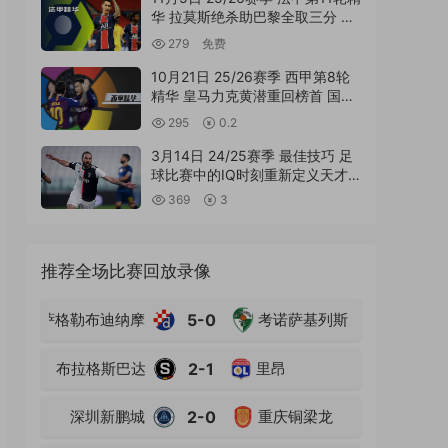
华 拉莫斯绝杀助巴黎全取三分 国
语MP4精华集锦
279
免费
10月21日 25/26赛季 西甲第8轮
精华 皇马力克黄潜重回榜首 国语
MP4精华集锦
295
0.2
3月14日 24/25赛季 最佳技巧 足
球比赛中的IQ时刻重新定义天才
比赛 外语MP4高清精华集锦
369
3
推荐全场比赛回放录像
萨格勒布迪纳摩
5-0
考诺萨基列斯
布拉格斯巴达
2-1
里昂
深圳新鹏城
2-0
重庆铜梁龙