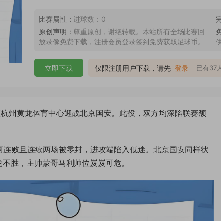
比赛属性：
进球数：0
原创声明：
尊重原创，谢绝转载。本站所有全场比赛回
放录像免费下载，注册会员登录签到免费获取足球币。
立即下载
仅限注册用户下载，请先
登录
已有37
队坐镇杭州黄龙体育中心迎战北京国安。此役，双方均深陷联赛颓
遇两连败且连续两场被零封，进攻端陷入低迷。北京国安同样状
轮不胜，主帅蒙哥马利帅位岌岌可危。