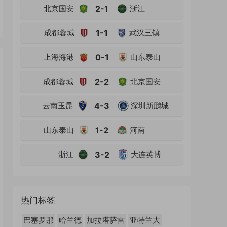
北京国安
2-1
浙江
成都蓉城
1-1
武汉三镇
上海海港
0-1
山东泰山
成都蓉城
2-2
北京国安
云南玉昆
4-3
深圳新鹏城
山东泰山
1-2
河南
浙江
3-2
大连英博
热门标签
巴塞罗那
哈兰德
加拉塔萨雷
亚特兰大