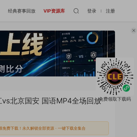
经典赛事回放
VIP资源库
登录
注册
免费领取下载码
浙江vs北京国安 国语MP4全场回放
源免费下载！永久解锁全部资源 · 一键下载全集合