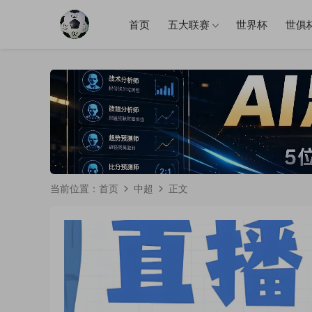
首页
五大联赛
世界杯
世俱
当前位置：
首页
中超
正文