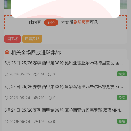
此内容
本文后
刷新页面
可见！
评论
国王杯
巴塞罗那
相关全场回放进球集锦
5月25日 25/26赛季 西甲第38轮 比利亚雷亚尔vs马德里竞技 国语
MP4全场回放
免费
2026-05-25
174
0
5月24日 25/26赛季 西甲第38轮 皇家马德里vs毕尔巴鄂竞技 双语
MP4全场回放
免费
2026-05-24
210
0
5月24日 25/26赛季 西甲第38轮 瓦伦西亚vs巴塞罗那 双语MP4全
场回放
免费
2026-05-24
196
0