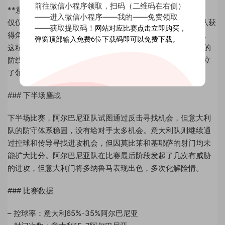
前往微信小程序领取，扫码（二维码在右侧）
**意大利反超比分（2-1，第16分钟）**
——进入微信小程序——我的——免费领取
仅仅5分钟后，意大利队便完成了反超。第16分钟，意大利队获
——获取提取码！
网站对应比赛点击立即购买，
得角球机会，佩莱格里尼在禁区内抢到落点，头球攻门得手。
弹窗顶部输入免费6位下载码即可以免费下载。
这粒进球彻底点燃了意大利球迷的热情，也让阿尔巴尼亚队的
防线陷入了混乱。意大利队凭借这两粒进球，在上半场便确立
了领先优势。
### 下半场鏖战
下半场比赛，阿尔巴尼亚队试图通过反击寻找机会，但意大利
队的防守体系稳固，没有给对手太多机会。意大利队则继续通
过控球和传导寻找进攻机会，但因莫比莱和基耶萨的射门均未
能扩大比分。阿尔巴尼亚队在比赛最后阶段发起了几次有威胁
的进攻，但意大利门将多纳鲁马表现出色，多次化解险情。
### 比赛数据
– 控球率：意大利65%-35%阿尔巴尼亚