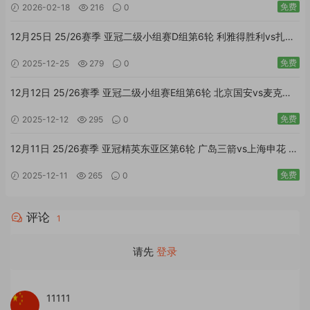
免费
2026-02-18
216
0
12月25日 25/26赛季 亚冠二级小组赛D组第6轮 利雅得胜利vs扎瓦
拉体育 国语MP4全场回放
免费
2025-12-25
279
0
12月12日 25/26赛季 亚冠二级小组赛E组第6轮 北京国安vs麦克阿
瑟FC 国语MP4全场回放
免费
2025-12-12
295
0
12月11日 25/26赛季 亚冠精英东亚区第6轮 广岛三箭vs上海申花 国
语MP4全场回放
免费
2025-12-11
265
0
评论
1
请先
登录
11111