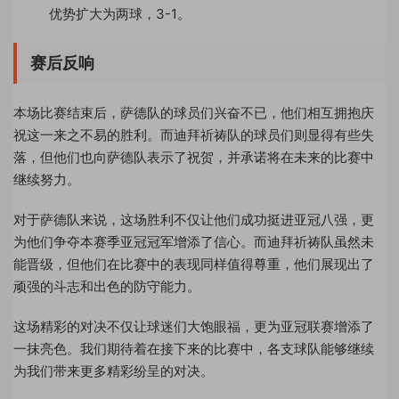
优势扩大为两球，3-1。
赛后反响
本场比赛结束后，萨德队的球员们兴奋不已，他们相互拥抱庆
祝这一来之不易的胜利。而迪拜祈祷队的球员们则显得有些失
落，但他们也向萨德队表示了祝贺，并承诺将在未来的比赛中
继续努力。
对于萨德队来说，这场胜利不仅让他们成功挺进亚冠八强，更
为他们争夺本赛季亚冠冠军增添了信心。而迪拜祈祷队虽然未
能晋级，但他们在比赛中的表现同样值得尊重，他们展现出了
顽强的斗志和出色的防守能力。
这场精彩的对决不仅让球迷们大饱眼福，更为亚冠联赛增添了
一抹亮色。我们期待着在接下来的比赛中，各支球队能够继续
为我们带来更多精彩纷呈的对决。