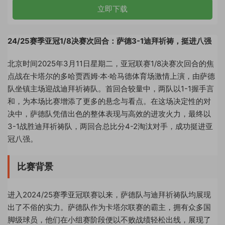
立即下载
24/25赛季亚冠1/8决赛次回合：萨德3-1迪拜祈祷，挺进八强
北京时间2025年3月11日星期二，亚冠联赛1/8决赛次回合的焦
点战在卡塔尔的多哈贾西姆·本·哈马德体育场激情上演，由萨德
队坐镇主场迎战迪拜祈祷队。首回合较量中，两队以1-1握手言
和，为本场比赛增添了更多的悬念与看点。在这场决定性的对
决中，萨德队凭借出色的整体表现与高效的进攻火力，最终以
3-1战胜迪拜祈祷队，两回合总比分4-2淘汰对手，成功挺进亚
冠八强。
比赛背景
进入2024/25赛季亚冠联赛以来，萨德队与迪拜祈祷队均展现
出了不俗的实力。萨德队作为卡塔尔联赛的霸主，拥有众多国
脚级球员，他们在小组赛阶段便以不败战绩轻松出线，展现了