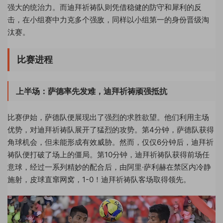
强大的统治力。而迪拜祈祷队则凭借稳健的防守和犀利的反
击，在小组赛中力克多个强敌，同样以小组第一的身份晋级淘
汰赛。
比赛进程
上半场：萨德率先发难，迪拜祈祷顽强抵抗
比赛伊始，萨德队便展现出了强烈的求胜欲望。他们利用主场
优势，对迪拜祈祷队展开了猛烈的攻势。第4分钟，萨德队获得
角球机会，但未能形成有效威胁。然而，仅仅6分钟后，迪拜祈
祷队便打破了场上的僵局。第10分钟，迪拜祈祷队获得前场任
意球，经过一系列精妙的配合后，由阿里·萨利赫在禁区内冷静
施射，皮球直窜网窝，1-0！迪拜祈祷队客场取得领先。