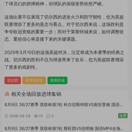
了球员们的拼搏精神，但球队的保级形势依然严峻。
这场比赛不仅展现了切尔西的进攻火力和防守韧性，也为英超
联赛增添了更多的悬念与看点。对于切尔西来说，这场胜利是
争夺欧冠资格的重要一步；而对于莱斯特城来说，如何调整状
态、重拾信心将是接下来的关键课题。
2025年3月10日的这场英超对决，注定将成为本赛季的经典之
战。切尔西的胜利不仅为球迷带来了欢乐，也为英超联赛增添
了更多的戏剧性。
切尔西
库库雷利亚
莱斯特城
相关全场回放进球集锦
8月9日 26/27赛季 英联杯第1轮 科尔切斯特联VS南安普顿 国语
MP4全场回放
免费
2026-08-09
15
0
8月9日 26/27赛季 英联杯第1轮 斯旺西VS伯明翰 国语MP4全场回