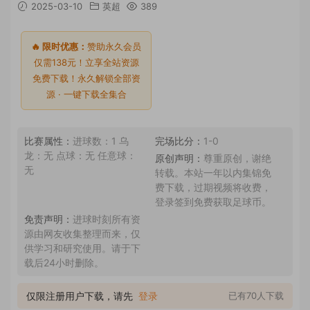
2025-03-10
英超
389
🔥 限时优惠：
赞助永久会员
仅需138元！立享全站资源
免费下载！永久解锁全部资
源 · 一键下载全集合
比赛属性：
进球数：1 乌
完场比分：
1-0
龙：无 点球：无 任意球：
原创声明：
尊重原创，谢绝
无
转载。本站一年以内集锦免
费下载，过期视频将收费，
登录签到免费获取足球币。
免责声明：
进球时刻所有资
源由网友收集整理而来，仅
供学习和研究使用。请于下
载后24小时删除。
仅限注册用户下载，请先
登录
已有70人下载