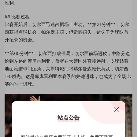
胜利。
## 比赛过程
比赛开始后，切尔西迅速占据场上主动。**第21分钟**，切尔
西获得点球机会，帕尔默主罚，但遗憾罚失，错失了为球队首
开纪录的机会。
**第60分钟**，切尔西打破僵局：切尔西前场进攻，中路分边
给到左路的库库雷利亚，后者在大禁区外直接远射，皮球贴着
地面滚进球门远角，莱斯特城门将赫尔曼森鞭长莫及，切尔西
1-0领先。这是库库雷利亚本赛季的关键进球，也成为了全场比
赛的唯一进球。
站点公告