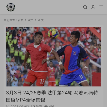
当前位置：
首页
法甲
正文
3月3日 24/25赛季 法甲第24轮 马赛vs南特
国语MP4全场集锦
2025-03-03
法甲
491