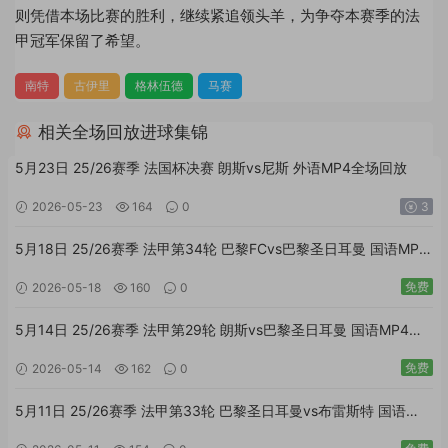
则凭借本场比赛的胜利，继续紧追领头羊，为争夺本赛季的法
甲冠军保留了希望。
南特
古伊里
格林伍德
马赛
相关全场回放进球集锦
5月23日 25/26赛季 法国杯决赛 朗斯vs尼斯 外语MP4全场回放
2026-05-23
164
0
3
5月18日 25/26赛季 法甲第34轮 巴黎FCvs巴黎圣日耳曼 国语MP4
全场回放
免费
2026-05-18
160
0
5月14日 25/26赛季 法甲第29轮 朗斯vs巴黎圣日耳曼 国语MP4全
场回放
免费
2026-05-14
162
0
5月11日 25/26赛季 法甲第33轮 巴黎圣日耳曼vs布雷斯特 国语
MP4全场回放