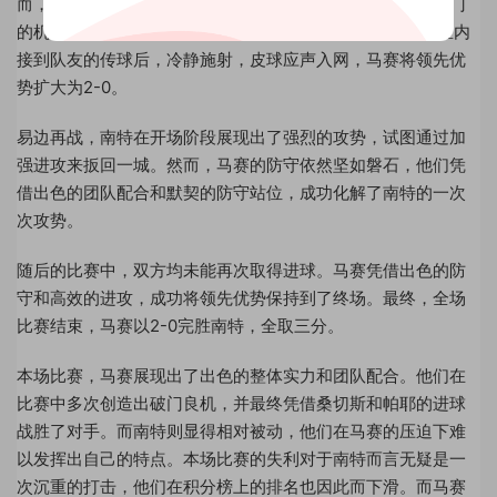
而，马赛的防守异常稳固，他们几乎没有给对手留下任何破门
的机会。第45分钟，马赛再次获得破门良机，桑切斯在禁区内
接到队友的传球后，冷静施射，皮球应声入网，马赛将领先优
势扩大为2-0。
易边再战，南特在开场阶段展现出了强烈的攻势，试图通过加
强进攻来扳回一城。然而，马赛的防守依然坚如磐石，他们凭
借出色的团队配合和默契的防守站位，成功化解了南特的一次
次攻势。
随后的比赛中，双方均未能再次取得进球。马赛凭借出色的防
守和高效的进攻，成功将领先优势保持到了终场。最终，全场
比赛结束，马赛以2-0完胜南特，全取三分。
本场比赛，马赛展现出了出色的整体实力和团队配合。他们在
比赛中多次创造出破门良机，并最终凭借桑切斯和帕耶的进球
战胜了对手。而南特则显得相对被动，他们在马赛的压迫下难
以发挥出自己的特点。本场比赛的失利对于南特而言无疑是一
次沉重的打击，他们在积分榜上的排名也因此而下滑。而马赛