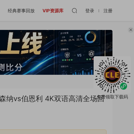
经典赛事回放
VIP资源库
登录
注册
免费领取下载码
 阿森纳vs伯恩利 4K双语高清全场回