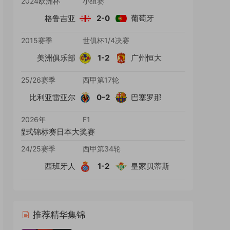
2024欧洲杯
小组赛
格鲁吉亚
2-0
葡萄牙
2015赛季
世俱杯1/4决赛
美洲俱乐部
1-2
广州恒大
25/26赛季
西甲第17轮
比利亚雷亚尔
0-2
巴塞罗那
2026年
F1
一级方程式锦标赛日本大奖赛
24/25赛季
西甲第34轮
西班牙人
1-2
皇家贝蒂斯
推荐精华集锦