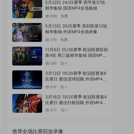
5月22日 24/25赛季 西甲第37轮
精华集锦 国语MP4全场集锦
399
免费
5月13日 2025赛季 美职联第12轮
精华集锦 外语MP4全场录像
319
免费
11月6日 25/26赛季 欧冠联赛阶段
第4轮 周三版精华集锦 国语MP4
全场录像
299
1
3月12日 19/20赛季 欧冠联赛第6
比赛日 最佳进球回顾 外语MP4高
清精华集锦
519
1
3月16日 19/20赛季 欧冠联赛第4
比赛日 最佳扑救回顾 外语MP4高
清精华集锦
377
1
推荐全场比赛回放录像