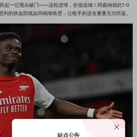
跃起一记甩头破门——这粒进球，价值连城！阿森纳就此1-0
恩利的铁血防线如同铜墙铁壁，让枪手的进攻屡屡无功而返。
世界
站点公告