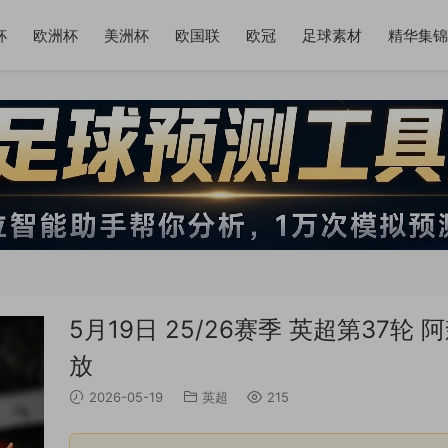
杯
欧洲杯
美洲杯
欧国联
欧冠
足球素材
精华集锦
5月19日 25/26赛季 英超第37轮
放
2026-05-19
英超
215