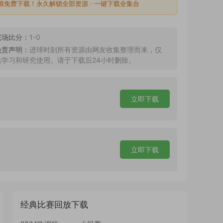
源免费下载！永久解锁全部资源 · 一键下载全集合
完场比分：
1-0
免责声明：
进球时刻所有资源由网友收集整理而来，仅
供学习和研究使用。请于下载后24小时删除。
立即下载
立即下载
经典比赛回放下载