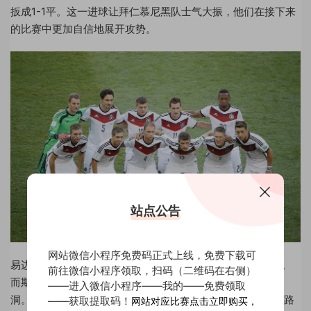
扳成1-1平。这一进球让拜仁慕尼黑队士气大振，他们在接下来
的比赛中更加自信地展开攻势。
站点公告
网站微信小程序免费码正式上线，免费下载可
易边再战，拜仁慕尼黑队继续加强攻势，试图一举反超比分。
前往微信小程序领取，扫码（二维码在右侧）
而斯图加特队则显得有些急躁，他们在防守端出现了不少漏
——进入微信小程序——我的——免费领取
洞。第64分钟，拜仁慕尼黑队终于抓住了机会，凯恩禁区中路
——获取提取码！
网站对应比赛点击立即购买，