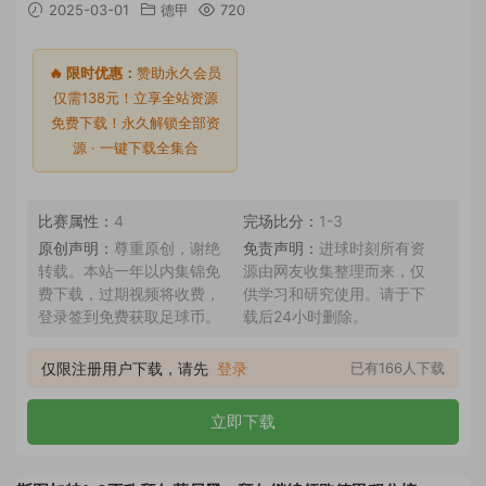
2025-03-01
德甲
720
🔥 限时优惠：
赞助永久会员
仅需138元！立享全站资源
免费下载！永久解锁全部资
源 · 一键下载全集合
比赛属性：
4
完场比分：
1-3
原创声明：
尊重原创，谢绝
免责声明：
进球时刻所有资
转载。本站一年以内集锦免
源由网友收集整理而来，仅
费下载，过期视频将收费，
供学习和研究使用。请于下
登录签到免费获取足球币。
载后24小时删除。
仅限注册用户下载，请先
登录
已有166人下载
立即下载