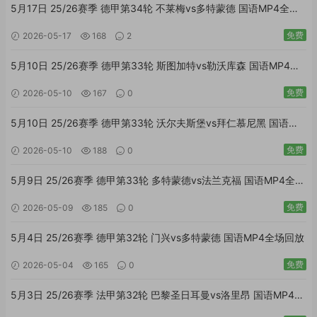
5月17日 25/26赛季 德甲第34轮 不莱梅vs多特蒙德 国语MP4全场
回放
免费
2026-05-17
168
2
5月10日 25/26赛季 德甲第33轮 斯图加特vs勒沃库森 国语MP4全
场回放
免费
2026-05-10
167
0
5月10日 25/26赛季 德甲第33轮 沃尔夫斯堡vs拜仁慕尼黑 国语
MP4全场回放
免费
2026-05-10
188
0
5月9日 25/26赛季 德甲第33轮 多特蒙德vs法兰克福 国语MP4全场
回放
免费
2026-05-09
185
0
5月4日 25/26赛季 德甲第32轮 门兴vs多特蒙德 国语MP4全场回放
免费
2026-05-04
165
0
5月3日 25/26赛季 法甲第32轮 巴黎圣日耳曼vs洛里昂 国语MP4全
场回放