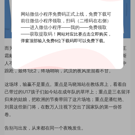
网站微信小程序免费码正式上线，免费下载可
前往微信小程序领取，扫码（二维码在右侧）
——进入微信小程序——我的——免费领取
——获取提取码！
网站对应比赛点击立即购买，
弹窗顶部输入免费6位下载码即可以免费下载。
而另一边，一群二十岁上下的面孔正第一次踏上国际赛场。王
霜戴上队长袖标，内切轰出一记世界波，全场沸腾。可俄罗斯
人不讲情面，身体对抗如潮水般压来，年轻的后防线在冲撞中
踉跄，最终1比2，终场哨响，武汉的夜风里混着不甘。
这场球，输赢不是重点。重点是马晓旭站在教练席上，看着自
己带过的U17孩子们如今站在成年队的草坪上；重点是三名留洋
归来的姑娘，把欧洲的节奏带回了这片场地；重点是潘红艳、
刘晨这些新门将，在数万人注视下交出了国家队的第一份答
卷。
告别与出发，从来都在同一个夜晚发生。