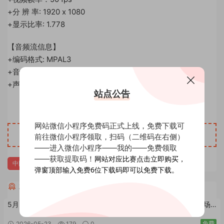
+分 辨 率: 1920 x 1080
+显示比率: 1.778
【音频流信息】
+编码格式: MPAL3
+音频码率: 320 kbps
+声 道 数: 2 channel
站点公告
网站微信小程序免费码正式上线，免费下载可
此内容
本文后
刷新页面
可见！
评论
前往微信小程序领取，扫码（二维码在右侧）
——进入微信小程序——我的——免费领取
——获取提取码！
网站对应比赛点击立即购买，
中国
弹窗顶部输入免费6位下载码即可以免费下载。
相关全场回放进球集锦
5月23日 2026U17亚洲杯 决赛 中国U17vs日本U17 国语MP4全场
回放
免费
2026-05-23
179
0