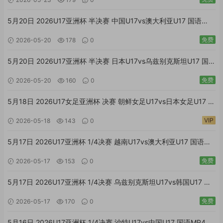
5月20日 2026U17亚洲杯 半决赛 中国U17vs澳大利亚U17 国语
MP4全场回放
免费
2026-05-20
178
0
5月20日 2026U17亚洲杯 半决赛 日本U17vs乌兹别克斯坦U17 国语
MP4全场回放
免费
2026-05-20
160
0
5月18日 2026U17女足亚洲杯 决赛 朝鲜女足U17vs日本女足U17 国
语MP4全场回放
VIP
2026-05-18
143
0
5月17日 2026U17亚洲杯 1/4决赛 越南U17vs澳大利亚U17 国语
MP4全场回放
免费
2026-05-17
153
0
5月17日 2026U17亚洲杯 1/4决赛 乌兹别克斯坦U17vs韩国U17 国
语MP4全场回放
免费
2026-05-17
170
0
5月16日 2026U17亚洲杯 1/4决赛 沙特U17vs中国U17 国语MP4全