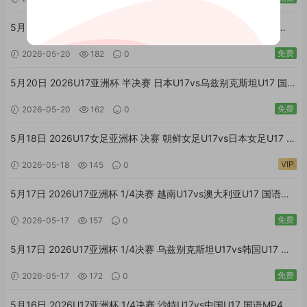
5月20日 2026U17亚洲杯 半决赛 中国U17vs澳大利亚U17 国语
MP4全场回放
免费
2026-05-20
182
0
5月20日 2026U17亚洲杯 半决赛 日本U17vs乌兹别克斯坦U17 国语
MP4全场回放
免费
2026-05-20
162
0
5月18日 2026U17女足亚洲杯 决赛 朝鲜女足U17vs日本女足U17 国
语MP4全场回放
VIP
2026-05-18
145
0
5月17日 2026U17亚洲杯 1/4决赛 越南U17vs澳大利亚U17 国语
MP4全场回放
免费
2026-05-17
157
0
5月17日 2026U17亚洲杯 1/4决赛 乌兹别克斯坦U17vs韩国U17 国
语MP4全场回放
免费
2026-05-17
172
0
5月16日 2026U17亚洲杯 1/4决赛 沙特U17vs中国U17 国语MP4全