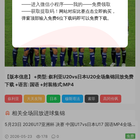
——进入微信小程序——我的——免费领取
——获取提取码！
网站对应比赛点击立即购买，
弹窗顶部输入免费6位下载码即可以免费下载。
【版本信息】 +类型: 叙利亚U20vs日本U20全场集锦回放免费
下载 +语言: 国语 +封装格式:MP4
叙利亚
大关友翔
日本
穆斯塔法
索菲
高冈伶飒
相关全场回放进球集锦
5月23日 2026U17亚洲杯 决赛 中国U17vs日本U17 国语MP4全场
回放
免费
2026-05-23
178
0