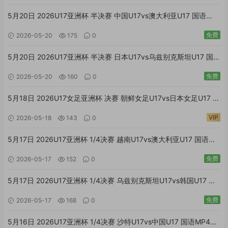
5月20日 2026U17亚洲杯 半决赛 中国U17vs澳大利亚U17 国语
MP4全场回放
免费
2026-05-20
175
0
5月20日 2026U17亚洲杯 半决赛 日本U17vs乌兹别克斯坦U17 国语
MP4全场回放
免费
2026-05-20
160
0
5月18日 2026U17女足亚洲杯 决赛 朝鲜女足U17vs日本女足U17 国
语MP4全场回放
VIP
2026-05-18
143
0
5月17日 2026U17亚洲杯 1/4决赛 越南U17vs澳大利亚U17 国语
MP4全场回放
免费
2026-05-17
152
0
5月17日 2026U17亚洲杯 1/4决赛 乌兹别克斯坦U17vs韩国U17 国
语MP4全场回放
免费
2026-05-17
168
0
5月16日 2026U17亚洲杯 1/4决赛 沙特U17vs中国U17 国语MP4全