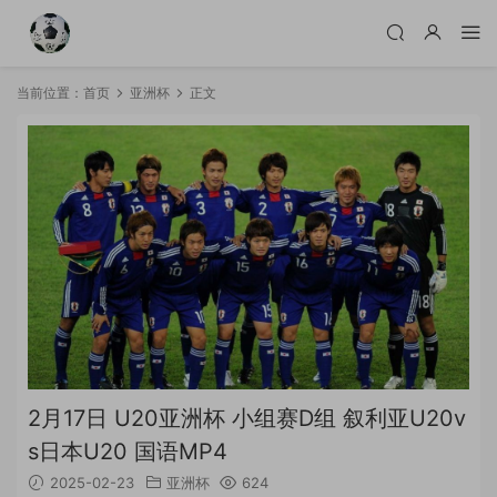
当前位置：
首页
亚洲杯
正文
2月17日 U20亚洲杯 小组赛D组 叙利亚U20v
s日本U20 国语MP4
2025-02-23
亚洲杯
624