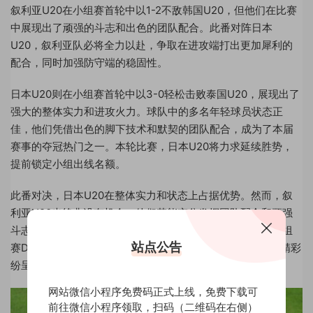
叙利亚U20在小组赛首轮中以1-2不敌韩国U20，但他们在比赛
中展现出了顽强的斗志和出色的团队配合。此番对阵日本
U20，叙利亚队必将全力以赴，争取在进攻端打出更加犀利的
配合，同时加强防守端的稳固性。
日本U20则在小组赛首轮中以3-0轻松击败泰国U20，展现出了
强大的整体实力和进攻火力。球队中的多名年轻球员状态正
佳，他们凭借出色的脚下技术和默契的团队配合，成为了本届
赛事的夺冠热门之一。本轮比赛，日本U20将力求延续胜势，
提前锁定小组出线名额。
此番对决，日本U20在整体实力和状态上占据优势。然而，叙
利亚U20也绝非没有机会，他们若能充分发挥团队配合和顽强
斗志，或许能给日本队制造不小的麻烦。这场U20亚洲杯小组
站点公告
赛D组的对决无疑将充满悬念和看点，让我们共同期待这场精彩
纷呈的比赛。
网站微信小程序免费码正式上线，免费下载可
前往微信小程序领取，扫码（二维码在右侧）