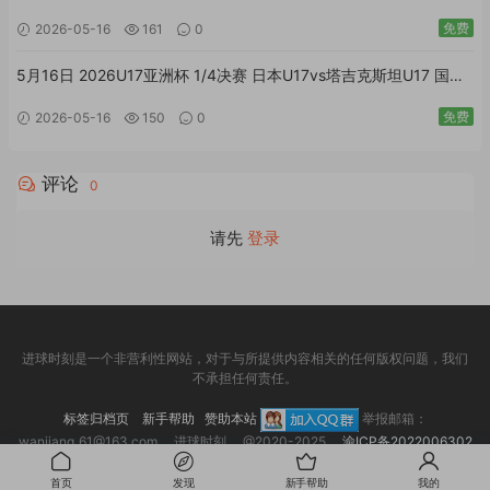
场回放
免费
2026-05-16
161
0
5月16日 2026U17亚洲杯 1/4决赛 日本U17vs塔吉克斯坦U17 国语
MP4全场回放
免费
2026-05-16
150
0
评论
0
请先
登录
进球时刻是一个非营利性网站，对于与所提供内容相关的任何版权问题，我们
不承担任何责任。
标签归档页
新手帮助
赞助本站
举报邮箱：
wanjiang_61@163.com 进球时刻 @2020-2025
渝ICP备2022006302
号-3
首页
发现
新手帮助
我的