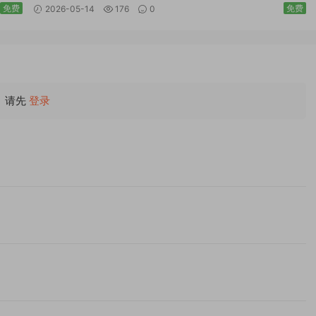
国语MP4全场回放
免费
免费
2026-05-14
176
0
请先
登录