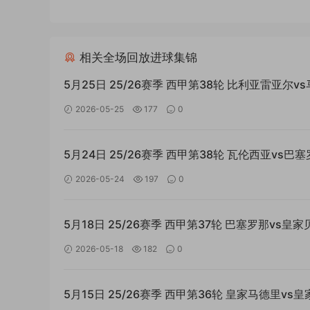
相关全场回放进球集锦
5月25日 25/26赛季 西甲第38轮 比利亚雷亚尔v
里竞技 国语MP4全场回放
2026-05-25
177
0
5月24日 25/26赛季 西甲第38轮 瓦伦西亚vs巴
双语MP4全场回放
2026-05-24
197
0
5月18日 25/26赛季 西甲第37轮 巴塞罗那vs皇家
斯 国语MP4全场回放
2026-05-18
182
0
5月15日 25/26赛季 西甲第36轮 皇家马德里vs皇