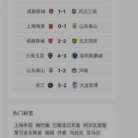
成都蓉城
1-1
武汉三镇
上海海港
0-1
山东泰山
成都蓉城
2-2
北京国安
云南玉昆
4-3
深圳新鹏城
山东泰山
1-2
河南
浙江
3-2
大连英博
热门标签
上海申花
姆巴佩
巴黎圣日耳曼
阿尔瓦雷斯
莱万多夫斯基
德国
丹麦
乌拉圭
亚马尔