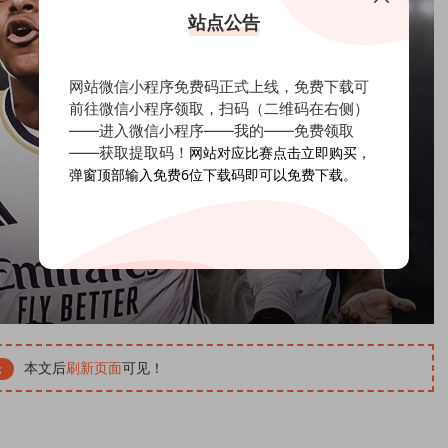
站点公告
网站微信小程序免费码正式上线，免费下载可
前往微信小程序领取，扫码（二维码在右侧）
——进入微信小程序——我的——免费领取
——获取提取码！
网站对应比赛点击立即购买，
弹窗顶部输入免费6位下载码即可以免费下载。
本文后
刷新页面
可见！
论