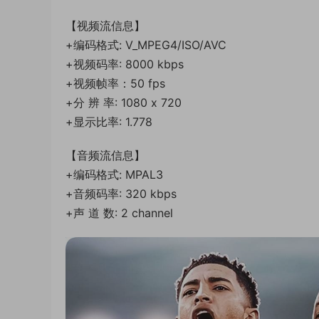
【视频流信息】
+编码格式: V_MPEG4/ISO/AVC
+视频码率: 8000 kbps
+视频帧率：50 fps
+分 辨 率: 1080 x 720
+显示比率: 1.778
【音频流信息】
+编码格式: MPAL3
+音频码率: 320 kbps
+声 道 数: 2 channel