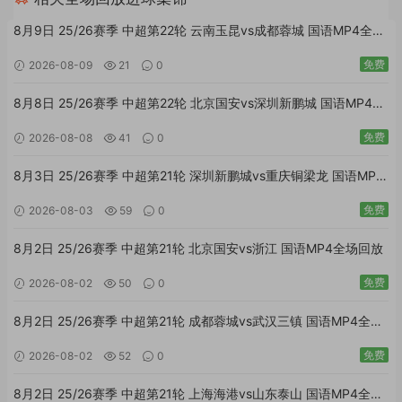
8月9日 25/26赛季 中超第22轮 云南玉昆vs成都蓉城 国语MP4全场
回放
免费
2026-08-09
21
0
8月8日 25/26赛季 中超第22轮 北京国安vs深圳新鹏城 国语MP4全
场回放
免费
2026-08-08
41
0
8月3日 25/26赛季 中超第21轮 深圳新鹏城vs重庆铜梁龙 国语MP4
全场回放
免费
2026-08-03
59
0
8月2日 25/26赛季 中超第21轮 北京国安vs浙江 国语MP4全场回放
免费
2026-08-02
50
0
8月2日 25/26赛季 中超第21轮 成都蓉城vs武汉三镇 国语MP4全场
回放
免费
2026-08-02
52
0
8月2日 25/26赛季 中超第21轮 上海海港vs山东泰山 国语MP4全场