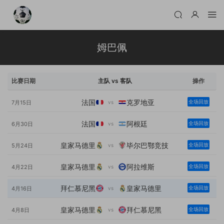
姆巴佩
比赛日期
主队 vs 客队
操作
法国
克罗地亚
全场回放
7月15日
vs
法国
阿根廷
全场回放
6月30日
vs
皇家马德里
毕尔巴鄂竞技
全场回放
5月24日
vs
皇家马德里
阿拉维斯
全场回放
4月22日
vs
拜仁慕尼黑
皇家马德里
全场回放
4月16日
vs
皇家马德里
拜仁慕尼黑
全场回放
4月8日
vs