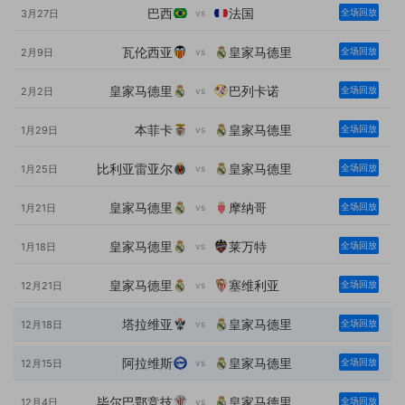
巴西
法国
全场回放
3月27日
vs
瓦伦西亚
皇家马德里
全场回放
2月9日
vs
皇家马德里
巴列卡诺
全场回放
2月2日
vs
本菲卡
皇家马德里
全场回放
1月29日
vs
比利亚雷亚尔
皇家马德里
全场回放
1月25日
vs
皇家马德里
摩纳哥
全场回放
1月21日
vs
皇家马德里
莱万特
全场回放
1月18日
vs
皇家马德里
塞维利亚
全场回放
12月21日
vs
塔拉维亚
皇家马德里
全场回放
12月18日
vs
阿拉维斯
皇家马德里
全场回放
12月15日
vs
毕尔巴鄂竞技
皇家马德里
全场回放
12月4日
vs