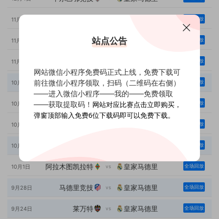
奥林匹亚科斯
皇家马德里
全场回放
11月27日
vs
站点公告
法国
乌克兰
全场回放
11月14日
vs
皇家马德里
瓦伦西亚
全场回放
11月2日
vs
网站微信小程序免费码正式上线，免费下载可
前往微信小程序领取，扫码（二维码在右侧）
皇家马德里
巴塞罗那
全场回放
10月27日
vs
——进入微信小程序——我的——免费领取
赫塔费
皇家马德里
——获取提取码！
网站对应比赛点击立即购买，
全场回放
10月20日
vs
弹窗顶部输入免费6位下载码即可以免费下载。
法国
阿塞拜疆
全场回放
10月11日
vs
皇家马德里
比利亚雷亚尔
全场回放
10月5日
vs
阿拉木图凯拉特
皇家马德里
全场回放
10月1日
vs
马德里竞技
皇家马德里
全场回放
9月28日
vs
莱万特
皇家马德里
全场回放
9月24日
vs