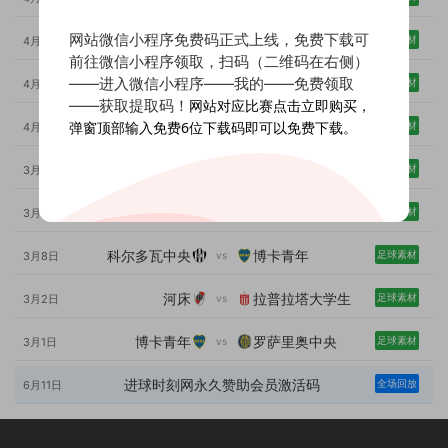
网站微信小程序免费码正式上线，免费下载可
贝尔格拉诺
博卡青年
足球素材
4月13日
vs
前往微信小程序领取，扫码（二维码在右侧）
——进入微信小程序——我的——免费领取
博卡青年
巴拉卡斯中央
足球素材
4月7日
vs
——获取提取码！
网站对应比赛点击立即购买，
弹窗顶部输入免费6位下载码即可以免费下载。
萨米恩托
河床
足球素材
4月6日
vs
博卡青年
国防与司法
足球素材
3月17日
vs
河床
图库曼竞技
足球素材
3月10日
vs
科尔多瓦中央
博卡青年
足球素材
3月8日
vs
河床
拉普拉塔大学生
足球素材
3月2日
vs
博卡青年
罗萨里奥中央
足球素材
3月1日
vs
进球时刻网永久赞助会员激活码
全场回放
6月11日