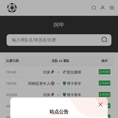
阿甲
比赛日期
主队 vs 客队
操作
河床
普拉滕斯
足球素材
7月14日
vs
阿根廷青年人
博卡青年
足球素材
7月14日
vs
河床
博卡青年
足球素材
4月28日
vs
博卡青年
拉普拉塔大学生
足球素材
4月20日
vs
站点公告
拉普拉塔体操
河床
足球素材
4月19日
vs