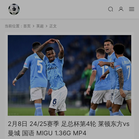
当前位置：
首页
英超
正文
2月8日 24/25赛季 足总杯第4轮 莱顿东方vs
曼城 国语 MIGU 1.36G MP4