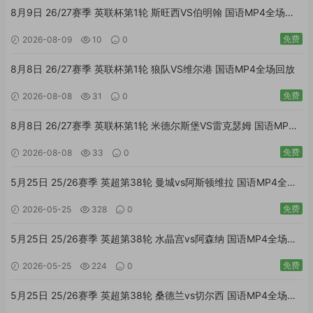
8月9日 26/27赛季 英联杯第1轮 斯旺西VS伯明翰 国语MP4全场回
放
免费
2026-08-09
10
0
8月8日 26/27赛季 英联杯第1轮 狼队VS维尔港 国语MP4全场回放
免费
2026-08-08
31
0
8月8日 26/27赛季 英联杯第1轮 米德尔斯堡VS雷克瑟姆 国语MP4
全场回放
免费
2026-08-08
33
0
5月25日 25/26赛季 英超第38轮 曼城vs阿斯顿维拉 国语MP4全场
回放
免费
2026-05-25
328
0
5月25日 25/26赛季 英超第38轮 水晶宫vs阿森纳 国语MP4全场回
放
免费
2026-05-25
224
0
5月25日 25/26赛季 英超第38轮 桑德兰vs切尔西 国语MP4全场回
放