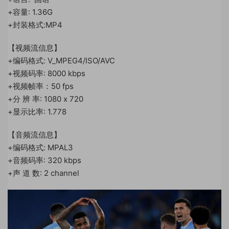
+容量: 1.36G
+封装格式:MP4
【视频流信息】
+编码格式: V_MPEG4/ISO/AVC
+视频码率: 8000 kbps
+视频帧率：50 fps
+分 辨 率: 1080 x 720
+显示比率: 1.778
【音频流信息】
+编码格式: MPAL3
+音频码率: 320 kbps
+声 道 数: 2 channel