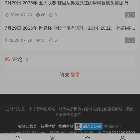
7月29日 2026年 五大联赛 穆里尼奥最疯狂的瞬间被镜头捕捉 外语
MP4足球素材
2026-07-29
66
0
3
7月29日 2026年 世界杯 乌拉圭所有进球（2014-2022） 外语MP4
足球素材
2026-07-29
57
0
3
评论
0
请先
登录
进球时刻是一个非营利性网站，对于与所提供内容相关的任何版权问题，我们
不承担任何责任。
标签归档页
新手帮助
赞助本站
举报邮箱：
wanjiang_61@163.com 进球时刻 @2020-2025
渝ICP备2022006302
号-3