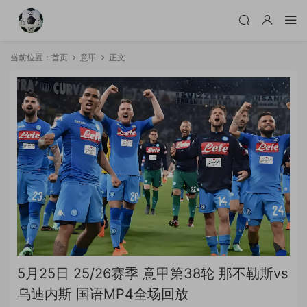
当前位置：
首页
意甲
正文
5月25日 25/26赛季 意甲第38轮 那不勒斯vs
乌迪内斯 国语MP4全场回放