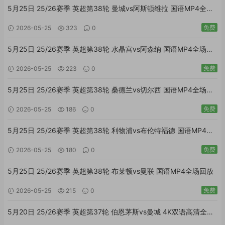
5月25日 25/26赛季 英超第38轮 曼城vs阿斯顿维拉 国语MP4全场
回放
免费
2026-05-25
323
0
5月25日 25/26赛季 英超第38轮 水晶宫vs阿森纳 国语MP4全场回
放
免费
2026-05-25
223
0
5月25日 25/26赛季 英超第38轮 桑德兰vs切尔西 国语MP4全场回
放
免费
2026-05-25
186
0
5月25日 25/26赛季 英超第38轮 利物浦vs布伦特福德 国语MP4全
场回放
免费
2026-05-25
180
0
5月25日 25/26赛季 英超第38轮 布莱顿vs曼联 国语MP4全场回放
免费
2026-05-25
215
0
5月20日 25/26赛季 英超第37轮 伯恩茅斯vs曼城 4K双语高清全场
回放