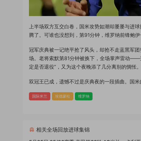
上半场双方互交白卷，国米攻势如潮却屡屡与进球
腾了。可谁也没想到，第91分钟，维罗纳前锋鲍伊
冠军庆典被一记绝平抢了风头，却抢不走蓝黑军团
场。老将索默第81分钟被换下，全场掌声雷动—
定是否退役”，又为这个夜晚添了几分离别的惆怅
双冠王已成，遗憾不过是庆典夜的一段插曲。国米
国际米兰
埃德蒙松
维罗纳
相关全场回放进球集锦