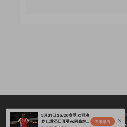
进球
5月31日 25/26赛季 欧冠决
赛 巴黎圣日耳曼vs阿森纳
去瞅瞅看
标签归档页
新手帮助
赞助