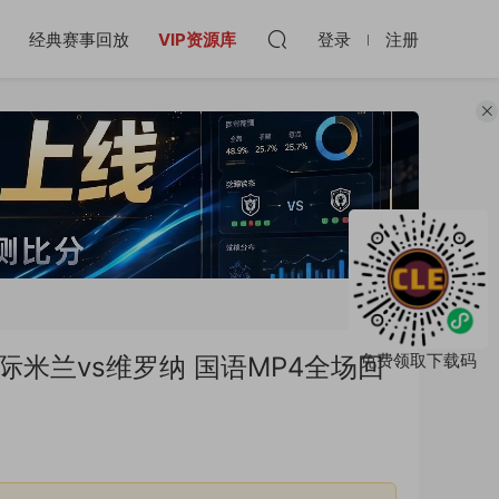
经典赛事回放
VIP资源库
登录
注册
免费领取下载码
 国际米兰vs维罗纳 国语MP4全场回