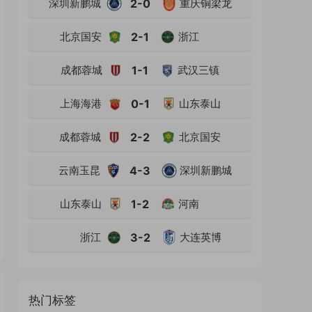
深圳新鹏城
2-0
重庆铜梁龙
北京国安
2-1
浙江
成都蓉城
1-1
武汉三镇
上海海港
0-1
山东泰山
成都蓉城
2-2
北京国安
云南玉昆
4-3
深圳新鹏城
山东泰山
1-2
河南
浙江
3-2
大连英博
热门标签