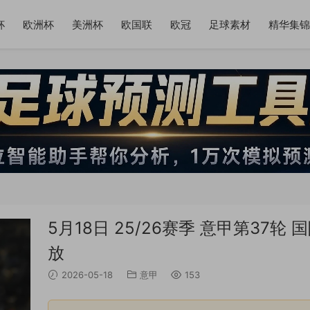
杯
欧洲杯
美洲杯
欧国联
欧冠
足球素材
精华集锦
5月18日 25/26赛季 意甲第37轮
放
2026-05-18
意甲
153