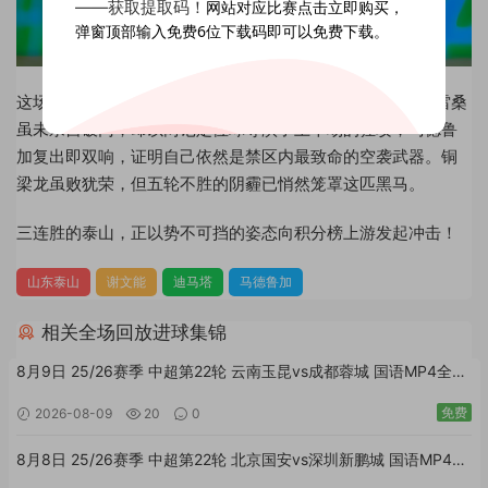
——获取提取码！
网站对应比赛点击立即购买，
弹窗顶部输入免费6位下载码即可以免费下载。
这场”最强之矛”对决”最强之盾”的较量，泰山赢得硬气。克雷桑
虽未亲自破门，却以两记定位球导演了上半场的狂攻；马德鲁
加复出即双响，证明自己依然是禁区内最致命的空袭武器。铜
梁龙虽败犹荣，但五轮不胜的阴霾已悄然笼罩这匹黑马。
三连胜的泰山，正以势不可挡的姿态向积分榜上游发起冲击！
山东泰山
谢文能
迪马塔
马德鲁加
相关全场回放进球集锦
8月9日 25/26赛季 中超第22轮 云南玉昆vs成都蓉城 国语MP4全场
回放
免费
2026-08-09
20
0
8月8日 25/26赛季 中超第22轮 北京国安vs深圳新鹏城 国语MP4全
场回放