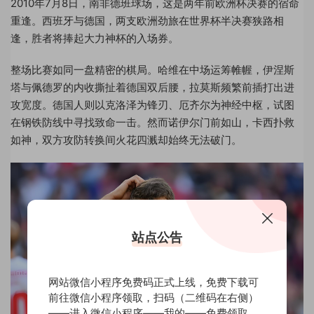
2010年7月8日，南非德班球场，这是两年前欧洲杯决赛的宿命
重逢。西班牙与德国，两支欧洲劲旅在世界杯半决赛狭路相
逢，胜者将捧起大力神杯的入场券。
整场比赛如同一盘精密的棋局。哈维在中场运筹帷幄，伊涅斯
塔与佩德罗的内收撕扯着德国双后腰，拉莫斯频繁前插打出进
攻宽度。德国人则以克洛泽为锋刃、厄齐尔为神经中枢，试图
在钢铁防线中寻找致命一击。然而诺伊尔门前如山，卡西扑救
如神，双方攻防转换间火花四溅却始终无法破门。
站点公告
网站微信小程序免费码正式上线，免费下载可
前往微信小程序领取，扫码（二维码在右侧）
——进入微信小程序——我的——免费领取