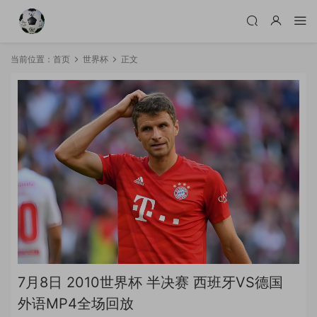
当前位置：
首页
世界杯
正文
7月8日 2010世界杯 半决赛 西班牙VS德国
外语MP4全场回放