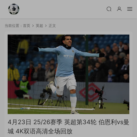
当前位置：
首页
英超
正文
4月23日 25/26赛季 英超第34轮 伯恩利vs曼
城 4K双语高清全场回放