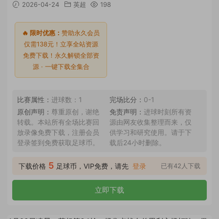
2026-04-24
英超
198
🔥 限时优惠：
赞助永久会员
仅需138元！立享全站资源
免费下载！永久解锁全部资
源 · 一键下载全集合
比赛属性：
进球数：1
完场比分：
0-1
原创声明：
尊重原创，谢绝
免责声明：
进球时刻所有资
转载。本站所有全场比赛回
源由网友收集整理而来，仅
放录像免费下载，注册会员
供学习和研究使用。请于下
登录签到免费获取足球币。
载后24小时删除。
5
下载价格
足球币，VIP免费，请先
登录
已有42人下载
立即下载