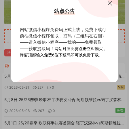
站点公告
网站微信小程序免费码正式上线，免费下载可
前往微信小程序领取，扫码（二维码在右侧）
此内容
本文后
刷新页面
可见！
评论
——进入微信小程序——我的——免费领取
——获取提取码！
网站对应比赛点击立即购买，
法兰克福
罗马
弹窗顶部输入免费6位下载码即可以免费下载。
相关全场回放进球集锦
5月21日 25/26赛季 欧联杯决赛 弗赖堡vs阿斯顿维拉 4K双语高清
全场回放
VIP
2026-05-21
227
0
5月8日 25/26赛季 欧联杯半决赛次回合 阿斯顿维拉vs诺丁汉森林
4K双语高清全场回放
免费
2026-05-08
207
0
5月1日 25/26赛季 欧联杯半决赛首回合 诺丁汉森林vs阿斯顿维拉