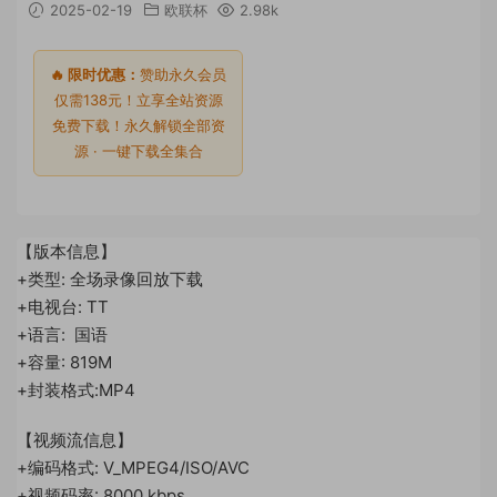
2025-02-19
欧联杯
2.98k
🔥 限时优惠：
赞助永久会员
仅需138元！立享全站资源
免费下载！永久解锁全部资
源 · 一键下载全集合
【版本信息】
+类型: 全场录像回放下载
+电视台: TT
+语言: 国语
+容量: 819M
+封装格式:MP4
【视频流信息】
+编码格式: V_MPEG4/ISO/AVC
+视频码率: 8000 kbps