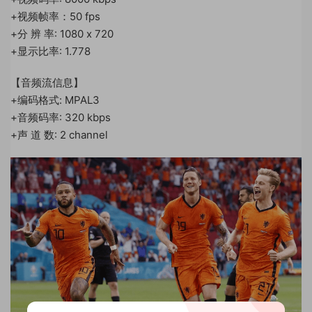
+视频帧率：50 fps
+分 辨 率: 1080 x 720
+显示比率: 1.778
【音频流信息】
+编码格式: MPAL3
+音频码率: 320 kbps
+声 道 数: 2 channel