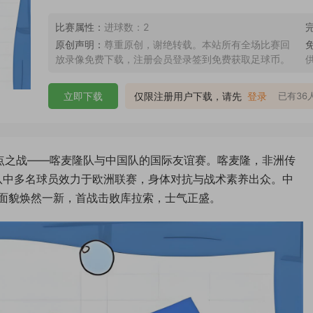
比赛属性：
进球数：2
原创声明：
尊重原创，谢绝转载。本站所有全场比赛回
放录像免费下载，注册会员登录签到免费获取足球币。
立即下载
仅限注册用户下载，请先
登录
已有36
焦点之战——喀麦隆队与中国队的国际友谊赛。喀麦隆，非洲传
，队中多名球员效力于欧洲联赛，身体对抗与战术素养出众。中
面貌焕然一新，首战击败库拉索，士气正盛。