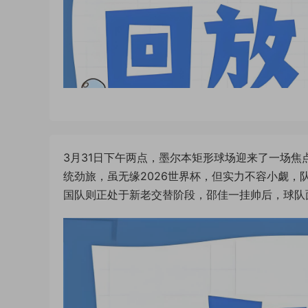
3月31日下午两点，墨尔本矩形球场迎来了一场
统劲旅，虽无缘2026世界杯，但实力不容小觑
国队则正处于新老交替阶段，邵佳一挂帅后，球队