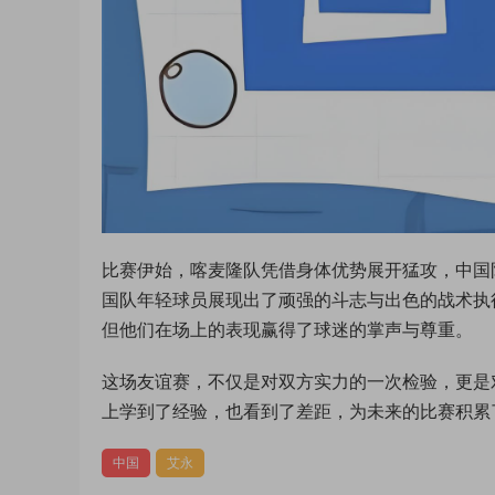
比赛伊始，喀麦隆队凭借身体优势展开猛攻，中国
国队年轻球员展现出了顽强的斗志与出色的战术执
但他们在场上的表现赢得了球迷的掌声与尊重。
这场友谊赛，不仅是对双方实力的一次检验，更是
上学到了经验，也看到了差距，为未来的比赛积累
中国
艾永