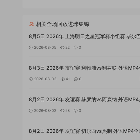
相关全场回放进球集锦
8月5日 2026年 上海明日之星冠军杯小组赛 毕尔
竞技U17VS中国U17 国语MP4全场回放
2026-08-05
22
0
8月3日 2026年 友谊赛 利物浦vs利兹联 外语MP
回放
2026-08-03
41
0
8月2日 2026年 友谊赛 赫罗纳vs阿森纳 外语MP
回放
2026-08-02
58
0
8月2日 2026年 友谊赛 切尔西vs热刺 外语MP4