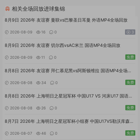
相关全场回放进球集锦
8月9日 2026年 友谊赛 曼联vs巴黎圣日耳曼 外语MP4全场回放
2026-08-09
16
0
3
8月9日 2026年 友谊赛 切尔西vsAC米兰 国语MP4全场回放
免费
2026-08-09
11
0
8月8日 2026年 友谊赛 拜仁慕尼黑vs阿斯顿维拉 国语MP4全场回
放
免费
2026-08-08
34
0
8月8日 2026年 上海明日之星冠军杯 中国U17 VS 河床U17 国语
MP4全场回放
免费
2026-08-08
26
0
8月7日 2026年 上海明日之星冠军杯小组赛 中国U17VS勒沃库森
U17 国语MP4全场回放
免费
2026-08-07
46
0