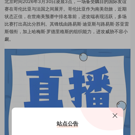
北京时间2026年3月30日凌晨3点，一场备受瞩目的国际友谊
赛在哥伦比亚与法国之间展开。哥伦比亚作为南美劲旅，近期
状态正佳，在世南美预赛中排名靠前，进攻端表现活跃，多场
比赛打出高比分胜利。其锋线由路易斯·迪亚斯与路易斯·苏亚雷
斯领衔，加上哈梅斯·罗德里格斯的组织能力，进攻威胁不容小
觑。
站点公告