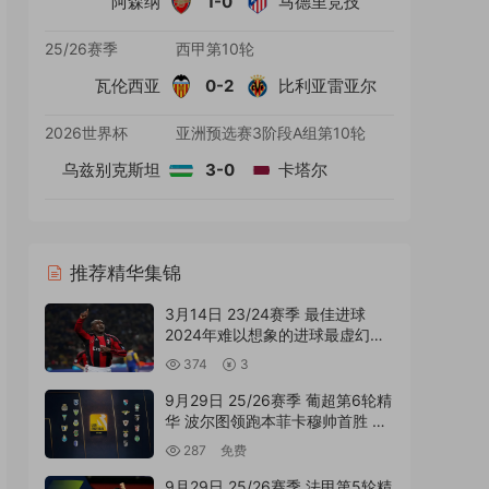
阿森纳
1-0
马德里竞技
25/26赛季
西甲第10轮
瓦伦西亚
0-2
比利亚雷亚尔
2026世界杯
亚洲预选赛3阶段A组第10轮
乌兹别克斯坦
3-0
卡塔尔
推荐精华集锦
3月14日 23/24赛季 最佳进球
2024年难以想象的进球最虚幻的
结局 外语MP4高清精华集锦
374
3
9月29日 25/26赛季 葡超第6轮精
华 波尔图领跑本菲卡穆帅首胜 外
语MP4精华集锦
287
免费
9月29日 25/26赛季 法甲第5轮精