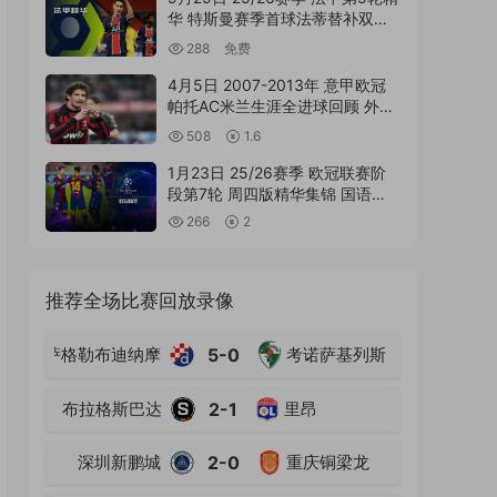
华 特斯曼赛季首球法蒂替补双响
国语MP4精华集锦
288
免费
4月5日 2007-2013年 意甲欧冠
帕托AC米兰生涯全进球回顾 外语
MP4高清精华集锦
508
1.6
1月23日 25/26赛季 欧冠联赛阶
段第7轮 周四版精华集锦 国语
MP4全场录像
266
2
推荐全场比赛回放录像
萨格勒布迪纳摩
5-0
考诺萨基列斯
布拉格斯巴达
2-1
里昂
深圳新鹏城
2-0
重庆铜梁龙