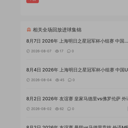
相关全场回放进球集锦
8月7日 2026年 上海明日之星冠军杯小组赛 中国
U17VS勒沃库森U17 国语MP4全场回放
2026-08-07
17
0
8月4日 2026年 上海明日之星冠军杯小组赛 中国U
VS 阿森纳U17 国语MP4全场回放
2026-08-04
45
0
8月2日 2026年 友谊赛 皇家马德里vs佛罗伦萨 外
MP4全场回放
2026-08-02
62
0
8月2日 2026年 友谊赛 曼联vs马德里竞技 外语M