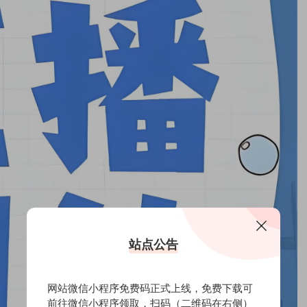
站点公告
网站微信小程序免费码正式上线，免费下载可
前往微信小程序领取，扫码（二维码在右侧）