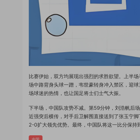
比赛伊始，双方均展现出强烈的求胜欲望。上半场
场中路背身头球一蹭，韦世豪转身冲入禁区，迎球
场球迷的热情，也让国足将士们士气大振。
下半场，中国队攻势不减。第59分钟，刘浩帆后
近强突后横传，对手后卫解围直接送到了张玉宁脚
2-0扩大领先优势。最终，中国队将这一比分保
中国