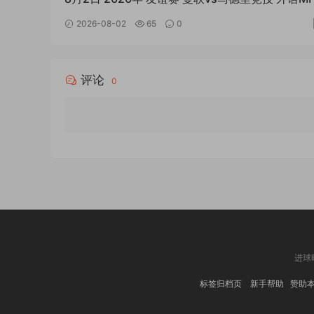
场回放
2026-08-02
65
0
评论
0
进球
标签归档页
新手帮助
赞助