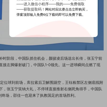
——进入微信小程序——我的——免费领取
——获取提取码！
网站对应比赛点击立即购买，
弹窗顶部输入免费6位下载码即可以免费下载。
补时阶段，中国队抓住机会，颜骏凌后场送出长传，张玉宁前
直接左脚爆射破门，中国队1-0领先。这一进球瞬间点燃了现
场定位球到前场，库拉索后卫解围踢空，王钰栋禁区左侧底线附
下，张玉宁笑纳大礼，不停球直接推射右侧死角得手，中国队
持到终场，邵佳一也迎来了执教国足的首场胜利。