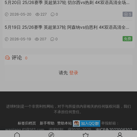
5月20日 25/26赛季 英超第37轮 切尔西vs热刺 4K双语高清全场回
放
2026-05-20
227
0
5
5月19日 25/26赛季 英超第37轮 阿森纳vs伯恩利 4K双语高清全场
回放
免费
2026-05-19
207
0
评论
0
请先
登录
进球时刻是一个非营利性网站，对于与所提供内容相关的任何版权问题，我们
不承担任何责任。
标签归档页
新手帮助
赞助本站
举报邮箱：
wanjiang_61@163.com 进球时刻 @2020-2025
渝ICP备2022006302
号-3