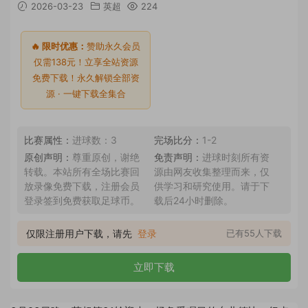
2026-03-23
英超
224
🔥 限时优惠：
赞助永久会员
仅需138元！立享全站资源
免费下载！永久解锁全部资
源 · 一键下载全集合
比赛属性：
进球数：3
完场比分：
1-2
原创声明：
尊重原创，谢绝
免责声明：
进球时刻所有资
转载。本站所有全场比赛回
源由网友收集整理而来，仅
放录像免费下载，注册会员
供学习和研究使用。请于下
登录签到免费获取足球币。
载后24小时删除。
仅限注册用户下载，请先
登录
已有55人下载
立即下载