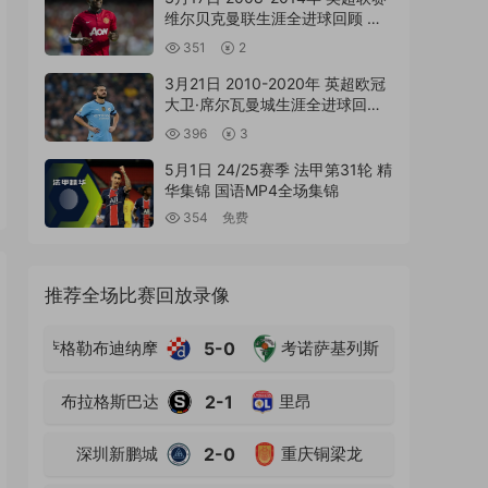
维尔贝克曼联生涯全进球回顾 外
语MP4高清精华集锦
351
2
3月21日 2010-2020年 英超欧冠
大卫·席尔瓦曼城生涯全进球回顾
外语MP4高清精华集锦
396
3
5月1日 24/25赛季 法甲第31轮 精
华集锦 国语MP4全场集锦
354
免费
推荐全场比赛回放录像
萨格勒布迪纳摩
5-0
考诺萨基列斯
布拉格斯巴达
2-1
里昂
深圳新鹏城
2-0
重庆铜梁龙