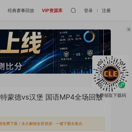
经典赛事回放
VIP资源库
登录
注册
免费领取下载码
 多特蒙德vs汉堡 国语MP4全场回放
源免费下载！永久解锁全部资源 · 一键下载全集合