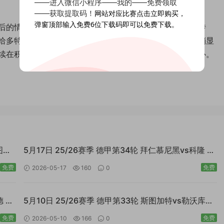
——进入微信小程序——我的——免费领取
——获取提取码！
网站对应比赛点击立即购买，
弹窗顶部输入免费6位下载码即可以免费下载。
后的情况下，球员们没有放弃，通过积极的跑动和精准的传
给多特制造了不小的麻烦，可惜在把握机会和防守细节上稍显
续在积分榜上紧追榜首，也让球迷们看到了他们争冠的决心。
图加
5月17日 25/26赛季 德甲第34轮 拜仁慕尼黑vs科隆 国
语MP4全场回放
免费
免费
2026-05-17
160
0
德 国
5月10日 25/26赛季 德甲第33轮 斯图加特vs勒沃库森
国语MP4全场回放
免费
免费
2026-05-10
166
0