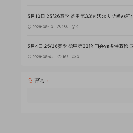
5月10日 25/26赛季 德甲第33轮 沃尔夫斯堡vs拜
尼黑 国语MP4全场回放
2026-05-10
188
0
5月4日 25/26赛季 德甲第32轮 门兴vs多特蒙德 
MP4全场回放
2026-05-04
165
0
评论
0