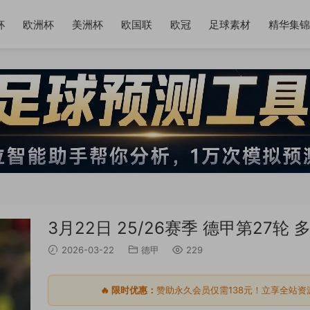
杯
欧洲杯
美洲杯
欧国联
欧冠
足球素材
精华集锦
3月22日 25/26赛季 德甲第27轮
2026-03-22
德甲
229
🔥 限时优惠：
赞助永久会员仅需138元！立享全站资