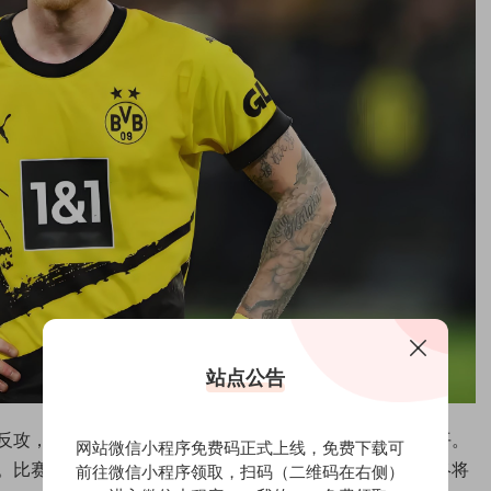
站点公告
反攻，拜尔连续造点，本塞拜尼两次主罚命中，将比分扳平。
网站微信小程序免费码正式上线，免费下载可
。比赛尾声，汉堡虽全力进攻，但多特防线众志成城，最终将
前往微信小程序领取，扫码（二维码在右侧）