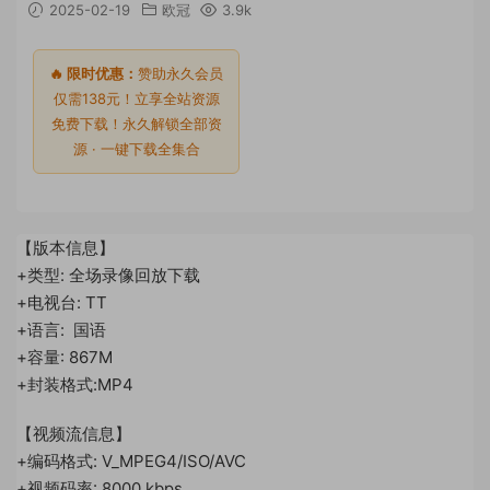
2025-02-19
欧冠
3.9k
🔥 限时优惠：
赞助永久会员
仅需138元！立享全站资源
免费下载！永久解锁全部资
源 · 一键下载全集合
【版本信息】
+类型: 全场录像回放下载
+电视台: TT
+语言: 国语
+容量: 867M
+封装格式:MP4
【视频流信息】
+编码格式: V_MPEG4/ISO/AVC
+视频码率: 8000 kbps