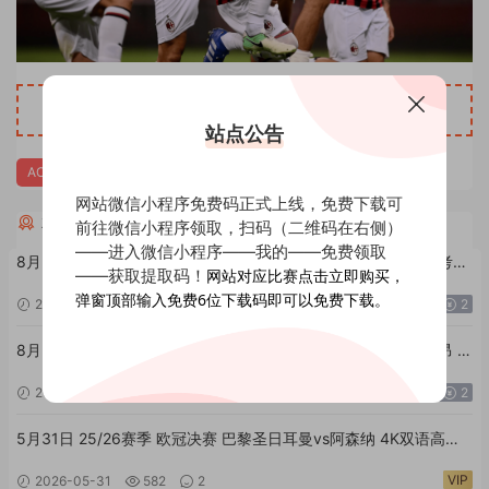
此内容
本文后
刷新页面
可见！
评论
站点公告
AC米兰
网站微信小程序免费码正式上线，免费下载可
相关全场回放进球集锦
前往微信小程序领取，扫码（二维码在右侧）
——进入微信小程序——我的——免费领取
8月5日 26/27赛季 欧冠资格赛第3轮首回合 萨格勒布迪纳摩vs考诺
——获取提取码！
网站对应比赛点击立即购买，
萨基列斯 外语高清全场回放
弹窗顶部输入免费6位下载码即可以免费下载。
2026-08-05
57
0
2
8月5日 26/27赛季 欧冠资格赛第3轮首回合 布拉格斯巴达vs里昂 外
语高清全场回放
2026-08-05
47
0
2
5月31日 25/26赛季 欧冠决赛 巴黎圣日耳曼vs阿森纳 4K双语高清
全场回放
VIP
2026-05-31
582
2