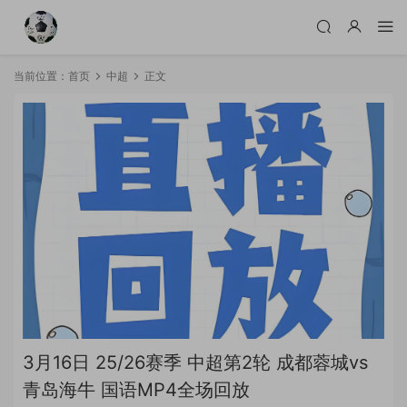
当前位置：
首页
中超
正文
3月16日 25/26赛季 中超第2轮 成都蓉城vs
青岛海牛 国语MP4全场回放