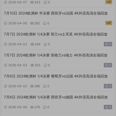
VIP
2026-04-07
243
0
7月10日 2024欧洲杯 半决赛 西班牙vs法国 4K外语高清全场回放
VIP
2026-04-06
262
0
7月7日 2024欧洲杯 1/4决赛 荷兰vs土耳其 4K外语高清全场回放
2026-04-03
246
0
5
7月7日 2024欧洲杯 1/4决赛 英格兰vs瑞士 4K外语高清全场回放
2026-04-03
205
0
5
7月6日 2024欧洲杯 1/4决赛 葡萄牙vs法国 4K外语高清全场回放
2026-04-02
286
0
5
7月6日 2024欧洲杯 1/4决赛 西班牙vs德国 4K外语高清全场回放
2026-04-06
276
0
5