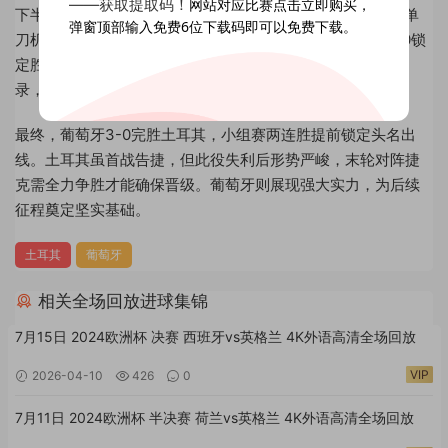
——获取提取码！
网站对应比赛点击立即购买，
下半场，葡萄牙攻势不减。第56分钟，C罗反越位成功获得单
弹窗顶部输入免费6位下载码即可以免费下载。
刀机会，但他无私横传，B费轻松推射空门得手，葡萄牙3-0锁
定胜局。此役，39岁的C罗虽未进球，却以助攻刷新多项纪
录，成为欧洲杯历史并列助攻王。
最终，葡萄牙3-0完胜土耳其，小组赛两连胜提前锁定头名出
线。土耳其虽首战告捷，但此役失利后形势严峻，末轮对阵捷
克需全力争胜才能确保晋级。葡萄牙则展现强大实力，为后续
征程奠定坚实基础。
土耳其
葡萄牙
相关全场回放进球集锦
7月15日 2024欧洲杯 决赛 西班牙vs英格兰 4K外语高清全场回放
VIP
2026-04-10
426
0
7月11日 2024欧洲杯 半决赛 荷兰vs英格兰 4K外语高清全场回放