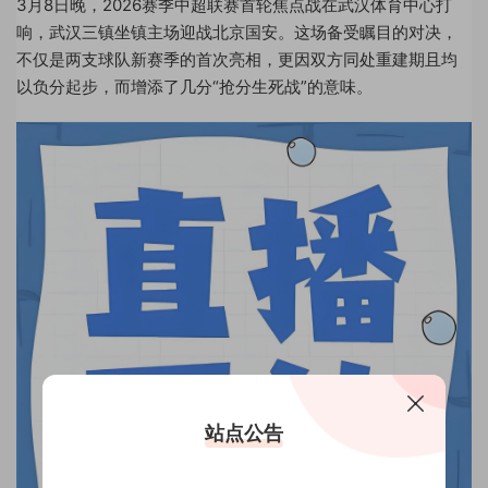
3月8日晚，2026赛季中超联赛首轮焦点战在武汉体育中心打
响，武汉三镇坐镇主场迎战北京国安。这场备受瞩目的对决，
不仅是两支球队新赛季的首次亮相，更因双方同处重建期且均
以负分起步，而增添了几分“抢分生死战”的意味。
站点公告