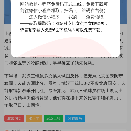
网站微信小程序免费码正式上线，免费下载可
前往微信小程序领取，扫码（二维码在右侧）
——进入微信小程序——我的——免费领取
——获取提取码！
网站对应比赛点击立即购买，
弹窗顶部输入免费6位下载码即可以免费下载。
比赛伊始，双方都展现出强烈的求胜欲望。然而，武汉三镇却
遭遇意外打击，核心外援绍尔因伤缺阵，使得球队进攻火力大
减。尽管主场球迷热情高涨，但武汉三镇在进攻端显得办法不
多，难以形成有效威胁。反观北京国安，凭借法比奥的头球破
门和张玉宁的冷静施射，早早确立了领先优势。
下半场，武汉三镇虽多次换人试图反扑，但无奈北京国安防守
稳固，未能改写比分。最终，武汉三镇以0-2不敌北京国安，未
能取得新赛季开门红。尽管如此，武汉三镇球员在场上展现出
的拼搏精神仍值得肯定，他们将在接下来的比赛中继续努力，
争取早日走出困境。
北京国安
张玉宁
武汉三镇
阿布雷乌