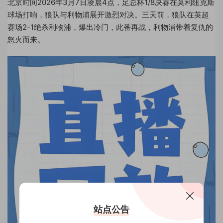
北京时间2026年3月7日凌晨4点，足总杯1/8决赛在莫利纽克斯
球场打响，狼队与利物浦展开激烈对决。三天前，狼队在英超
赛场2-1绝杀利物浦，爆出冷门，此番再战，利物浦带着复仇的
怒火而来。
站点公告