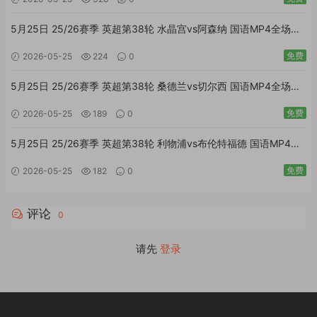
5月25日 25/26赛季 英超第38轮 水晶宫vs阿森纳 国语MP4全场回
放
免费
2026-05-25
224
0
5月25日 25/26赛季 英超第38轮 桑德兰vs切尔西 国语MP4全场回
放
免费
2026-05-25
189
0
5月25日 25/26赛季 英超第38轮 利物浦vs布伦特福德 国语MP4全
场回放
免费
2026-05-25
182
0
评论
0
请先
登录