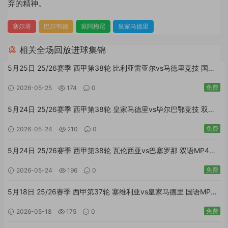
弃的精神。
塞尔塔
巴尔韦德
琼阿梅尼
皇家马德里
相关全场回放进球集锦
5月25日 25/26赛季 西甲第38轮 比利亚雷亚尔vs马德里竞技 国语
MP4全场回放
免费
2026-05-25
174
0
5月24日 25/26赛季 西甲第38轮 皇家马德里vs毕尔巴鄂竞技 双语
MP4全场回放
免费
2026-05-24
210
0
5月24日 25/26赛季 西甲第38轮 瓦伦西亚vs巴塞罗那 双语MP4全
场回放
免费
2026-05-24
196
0
5月18日 25/26赛季 西甲第37轮 塞维利亚vs皇家马德里 国语MP4
全场回放
免费
2026-05-18
175
0