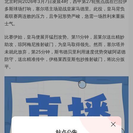
北京时间2026年3月7日凌晨4时，西甲第27轮焦点战在巴拉伊
多斯球场打响，塞尔塔主场迎战皇家马德里。此役，皇马背负
着联赛两连败的压力，且争冠形势严峻，急需一场胜利来重振
士气。
比赛伊始，皇马便展开猛烈攻势。第11分钟，居莱尔送出精妙
助攻，琼阿梅尼推射破门，为皇马取得领先。然而，塞尔塔并
未就此放弃，第25分钟，斯韦德贝里利用速度优势突破阿诺德
防守，送出精准传中，伊格莱西亚斯包抄推射破门，将比分扳
平。
站点公告