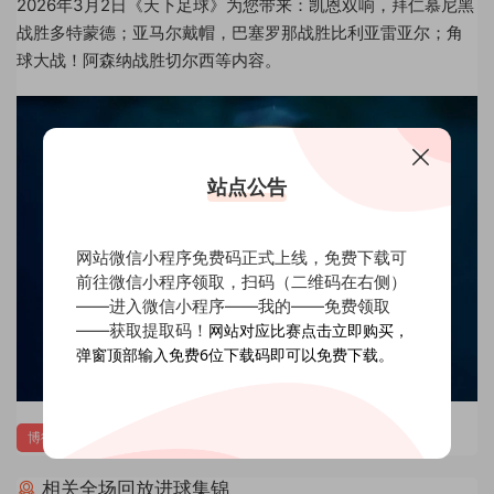
2026年3月2日《天下足球》为您带来：凯恩双响，拜仁慕尼黑
战胜多特蒙德；亚马尔戴帽，巴塞罗那战胜比利亚雷亚尔；角
球大战！阿森纳战胜切尔西等内容。
站点公告
网站微信小程序免费码正式上线，免费下载可
前往微信小程序领取，扫码（二维码在右侧）
——进入微信小程序——我的——免费领取
——获取提取码！
网站对应比赛点击立即购买，
弹窗顶部输入免费6位下载码即可以免费下载。
博德闪耀
天下足球
相关全场回放进球集锦