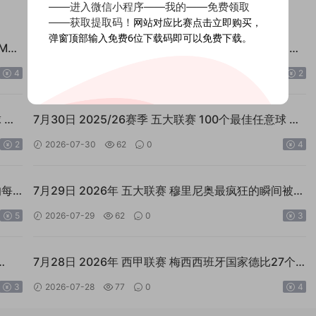
——进入微信小程序——我的——免费领取
——获取提取码！
网站对应比赛点击立即购买，
弹窗顶部输入免费6位下载码即可以免费下载。
MP4
7月30日 2025/26赛季 英超联赛 曼联最佳进球入围名
单 外语MP4足球素材
4
2026-07-30
66
0
2
 外
7月30日 2025/26赛季 五大联赛 100个最佳任意球 外
语MP4足球素材
2
2026-07-30
62
0
4
的每
7月29日 2026年 五大联赛 穆里尼奥最疯狂的瞬间被镜
头捕捉 外语MP4足球素材
5
2026-07-29
62
0
3
7月28日 2026年 西甲联赛 梅西西班牙国家德比27个
进球 外语MP4足球素材
3
2026-07-28
77
0
4