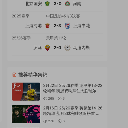
北京国安
3-0
河南
2025赛季
中国足协杯1/8决赛
上海海港
2-3
上海申花
25/26赛季
意甲第11轮
罗马
2-0
乌迪内斯
推荐精华集锦
2月22日 25/26赛季 德甲第13-22
轮精华 凯恩双响拜仁大胜瑞尔森
助攻大四喜 国语MP4精华集锦
265
6
2月16日 25/26赛季 英超第14-26
轮精华 蓝月3球完胜紧追榜首 国
语MP4精华集锦
276
6