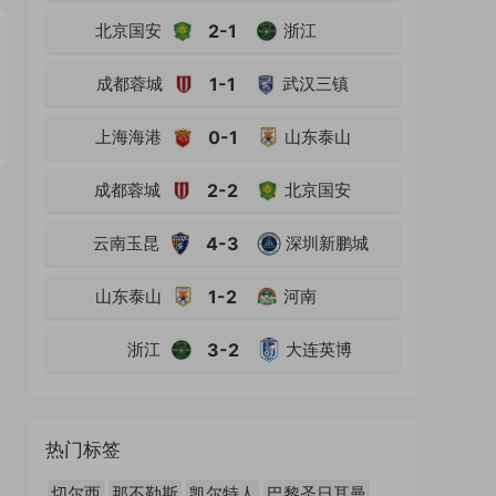
北京国安
2-1
浙江
成都蓉城
1-1
武汉三镇
上海海港
0-1
山东泰山
成都蓉城
2-2
北京国安
云南玉昆
4-3
深圳新鹏城
山东泰山
1-2
河南
浙江
3-2
大连英博
热门标签
切尔西
那不勒斯
凯尔特人
巴黎圣日耳曼