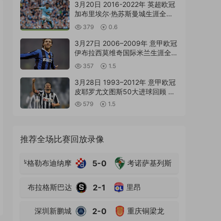
3月20日 2016-2022年 英超欧冠
加布里埃尔·热苏斯曼城生涯全进
球回顾 外语MP4高清精华集锦
379
0.6
3月27日 2006–2009年 意甲欧冠
伊布拉西莫维奇国际米兰生涯全进
球回顾 外语MP4高清精华集锦
357
1.5
3月28日 1993–2012年 意甲欧冠
皮耶罗尤文图斯50大进球回顾 外
语MP4高清精华集锦
579
1.5
推荐全场比赛回放录像
萨格勒布迪纳摩
5-0
考诺萨基列斯
布拉格斯巴达
2-1
里昂
深圳新鹏城
2-0
重庆铜梁龙