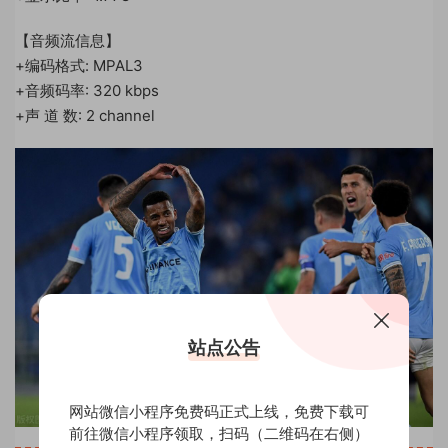
【音频流信息】
+编码格式: MPAL3
+音频码率: 320 kbps
+声 道 数: 2 channel
站点公告
网站微信小程序免费码正式上线，免费下载可
前往微信小程序领取，扫码（二维码在右侧）