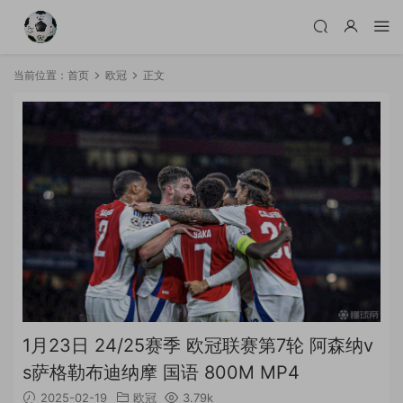
当前位置：
首页
欧冠
正文
1月23日 24/25赛季 欧冠联赛第7轮 阿森纳v
s萨格勒布迪纳摩 国语 800M MP4
2025-02-19
欧冠
3.79k