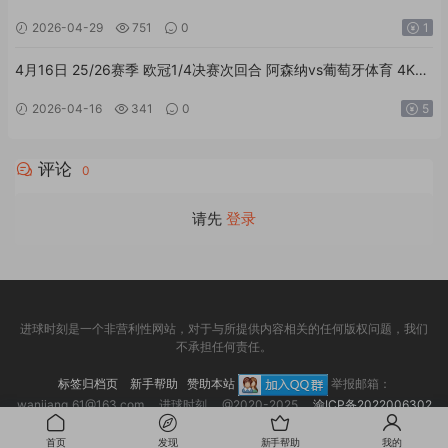
4K双音轨高清全场回放
2026-04-29
751
0
1
4月16日 25/26赛季 欧冠1/4决赛次回合 阿森纳vs葡萄牙体育 4K双
语高清全场回放
2026-04-16
341
0
5
评论
0
请先
登录
进球时刻是一个非营利性网站，对于与所提供内容相关的任何版权问题，我们
不承担任何责任。
标签归档页
新手帮助
赞助本站
举报邮箱：
wanjiang_61@163.com 进球时刻 @2020-2025
渝ICP备2022006302
号-3
首页
发现
新手帮助
我的