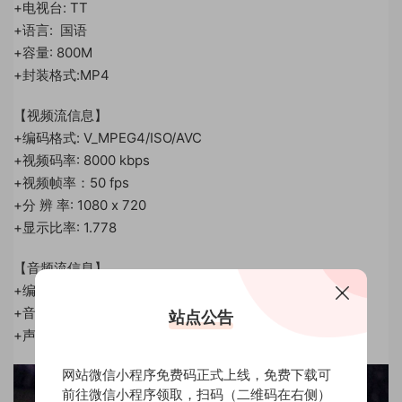
+电视台: TT
+语言: 国语
+容量: 800M
+封装格式:MP4
【视频流信息】
+编码格式: V_MPEG4/ISO/AVC
+视频码率: 8000 kbps
+视频帧率：50 fps
+分 辨 率: 1080 x 720
+显示比率: 1.778
【音频流信息】
+编码格式: MPAL3
+音频码率: 320 kbps
站点公告
+声 道 数: 2 channel
网站微信小程序免费码正式上线，免费下载可
前往微信小程序领取，扫码（二维码在右侧）