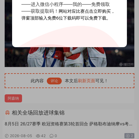
——进入微信小程序——我的——免费领取
——获取提取码！
网站对应比赛点击立即购买，
弹窗顶部输入免费6位下载码即可以免费下载。
此内容
本文后
刷新页面
可见！
评论
阿森纳
相关全场回放进球集锦
8月5日 26/27赛季 欧冠资格赛第3轮首回合 萨格勒布迪纳摩vs考诺
萨基列斯 外语高清全场回放
2026-08-05
42
0
2