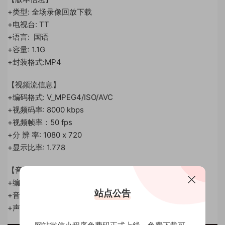
+类型: 全场录像回放下载
+电视台: TT
+语言: 国语
+容量: 1.1G
+封装格式:MP4
【视频流信息】
+编码格式: V_MPEG4/ISO/AVC
+视频码率: 8000 kbps
+视频帧率：50 fps
+分 辨 率: 1080 x 720
+显示比率: 1.778
【音频流信息】
+编码格式: MPAL3
站点公告
+音频码率: 320 kbps
+声 道 数: 2 channel