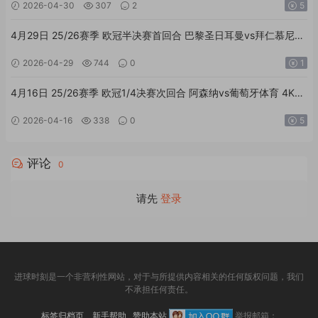
2026-04-30
307
2
5
4月29日 25/26赛季 欧冠半决赛首回合 巴黎圣日耳曼vs拜仁慕尼黑
4K双音轨高清全场回放
2026-04-29
744
0
1
4月16日 25/26赛季 欧冠1/4决赛次回合 阿森纳vs葡萄牙体育 4K双
语高清全场回放
2026-04-16
338
0
5
评论
0
请先
登录
进球时刻是一个非营利性网站，对于与所提供内容相关的任何版权问题，我们
不承担任何责任。
标签归档页
新手帮助
赞助本站
举报邮箱：