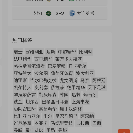
浙江
3-2
大连英博
热门标签
瑞士
塞维利亚
尼斯
中超精华
比利时
法甲精华
西甲精华
莱万多夫斯基
格拉斯哥流浪者
巴塞罗那
纽卡斯尔
亚特兰大
波尔图
葡萄牙体育
澳大利亚
迪亚斯
毕尔巴鄂竞技
尤文图斯
马赛
阿根廷
凯尔特人
奥利塞
萨拉赫
德甲精华
天下足球
加拉塔萨雷
勒沃库森
韩国
热刺
葡萄牙
波兰
切尔西
巴黎圣日耳曼
上海申花
迈阿密国际
英超精华
诺丁汉森林
比利亚雷亚尔
里尔
皇家马德里
阿森纳
维尼修斯
本菲卡
马德里竞技
吉拉西
巴西
曼联
最佳进球
里昂
曼城