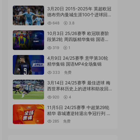
3月20日 2015-2025年 英超欧冠
德布劳内曼城生涯100个进球回顾
外语MP4高清精华集锦
648
3.8
10月3日 25/26赛季 欧冠联赛阶
段第2轮 周四版精华集锦 国语
MP4全场录像
319
1
4月9日 24/25赛季 意甲第30轮
精华集锦 国语MP4全场集锦
333
免费
3月14日 24/25赛季 最佳进球 梅
西世界杯历史上的进球和助攻回顾
外语MP4高清精华集锦
920
4
11月5日 24/25赛季 中超第29轮
精华 蓉城遭逆转退出争冠行列 国
语MP4精华集锦
285
免费