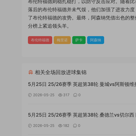
布伦特福德则稳扎稳打，以防守反击应对。随着比
落后的布伦特福德并未气馁，他们加强了进攻力度
了布伦特福德的攻势。最终，阿森纳凭借出色的整
分榜上紧追领头羊。
布伦特福德
梅里诺
萨卡
阿森纳
相关全场回放进球集锦
5月25日 25/26赛季 英超第38轮 曼城vs阿斯顿维
语MP4全场回放
2026-05-25
317
0
5月25日 25/26赛季 英超第38轮 桑德兰vs切尔西
MP4全场回放
2026-05-25
182
0