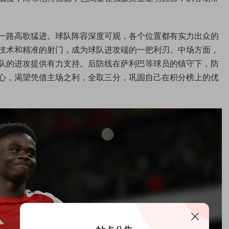
一路高歌猛进。球队阵容深度可观，各个位置都有实力出众的
技术和精准的射门，成为球队进攻端的一把利刃。中场方面，
队的进攻提供有力支持。后防线在萨利巴等球员的镇守下，防
心，渴望凭借主场之利，全取三分，巩固自己在积分榜上的优