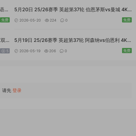
国语
5月20日 25/26赛季 英超第37轮 伯恩茅斯vs曼城 4K
双语高清全场回放
免费
免费
2026-05-20
224
0
K双
5月19日 25/26赛季 英超第37轮 阿森纳vs伯恩利 4K
双语高清全场回放
免费
5
2026-05-19
206
0
请先
登录