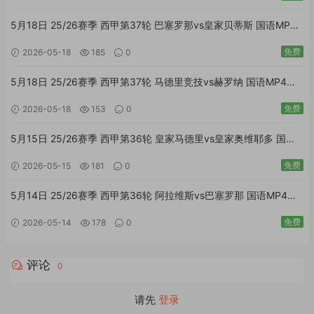
5月18日 25/26赛季 西甲第37轮 巴塞罗那vs皇家贝蒂斯 国语MP4
全场回放
免费
2026-05-18
185
0
5月18日 25/26赛季 西甲第37轮 马德里竞技vs赫罗纳 国语MP4全
场回放
免费
2026-05-18
153
0
5月15日 25/26赛季 西甲第36轮 皇家马德里vs皇家奥维耶多 国语
MP4全场回放
免费
2026-05-15
181
0
5月14日 25/26赛季 西甲第36轮 阿拉维斯vs巴塞罗那 国语MP4全
场回放
免费
2026-05-14
178
0
评论
0
请先
登录