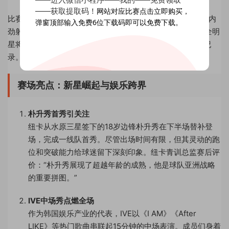
——获取提取码！
网站对应比赛点击立即购买，
比赛尾声阶段，纽卡掀起最后攻势：第82分钟，阿萨尼禁区内
弹窗顶部输入免费6位下载码即可以免费下载。
劲射击中横梁弹出，但因越位在先被判无效。最终，K联赛全明
星将1-0的比分保持到终场，终结了对手近期友谊赛的不败纪
录。
赛场亮点：新星崛起与娱乐跨界
朴升秀首秀引关注
纽卡从水原三星签下的18岁边锋朴升秀在下半场替补登
场，完成一线队首秀。尽管出场时间有限，但其灵动的跑
位和突破能力给球迷留下深刻印象。纽卡青训总监赛后评
价：“朴升秀展现了超越年龄的成熟，他是球队亚洲战略
的重要拼图。”
IVE中场秀点燃全场
作为韩国娱乐产业的代表，IVE以《I AM》《After
LIKE》等热门歌曲串联起15分钟的中场表演。成员们身着