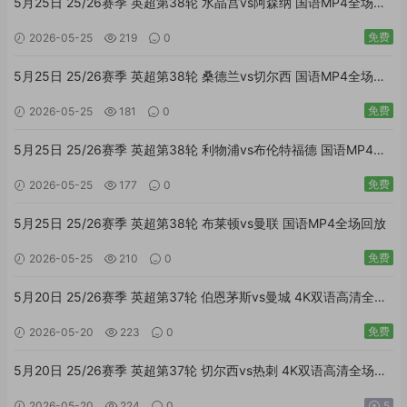
5月25日 25/26赛季 英超第38轮 水晶宫vs阿森纳 国语MP4全场回
放
免费
2026-05-25
219
0
5月25日 25/26赛季 英超第38轮 桑德兰vs切尔西 国语MP4全场回
放
免费
2026-05-25
181
0
5月25日 25/26赛季 英超第38轮 利物浦vs布伦特福德 国语MP4全
场回放
免费
2026-05-25
177
0
5月25日 25/26赛季 英超第38轮 布莱顿vs曼联 国语MP4全场回放
免费
2026-05-25
210
0
5月20日 25/26赛季 英超第37轮 伯恩茅斯vs曼城 4K双语高清全场
回放
免费
2026-05-20
223
0
5月20日 25/26赛季 英超第37轮 切尔西vs热刺 4K双语高清全场回
放
2026-05-20
224
0
5