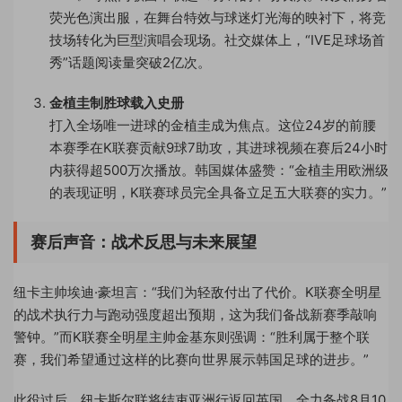
荧光色演出服，在舞台特效与球迷灯光海的映衬下，将竞
技场转化为巨型演唱会现场。社交媒体上，“IVE足球场首
秀”话题阅读量突破2亿次。
金植圭制胜球载入史册
打入全场唯一进球的金植圭成为焦点。这位24岁的前腰
本赛季在K联赛贡献9球7助攻，其进球视频在赛后24小时
内获得超500万次播放。韩国媒体盛赞：“金植圭用欧洲级
的表现证明，K联赛球员完全具备立足五大联赛的实力。”
赛后声音：战术反思与未来展望
纽卡主帅埃迪·豪坦言：“我们为轻敌付出了代价。K联赛全明星
的战术执行力与跑动强度超出预期，这为我们备战新赛季敲响
警钟。”而K联赛全明星主帅金基东则强调：“胜利属于整个联
赛，我们希望通过这样的比赛向世界展示韩国足球的进步。”
此役过后，纽卡斯尔联将结束亚洲行返回英国，全力备战8月10