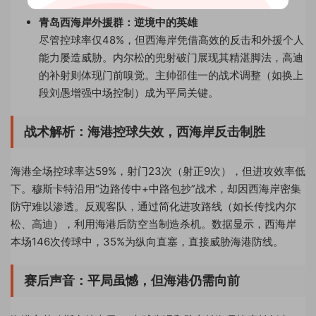
青岛西海岸外援群：逆境中的英雄
尽管控球率仅48%，但西海岸凭借高效的反击和外援个人
能力屡造威胁。内尔松的兜射破门展现其精湛脚法，高迪
的补射则体现门前嗅觉。主帅邵佳一的战术调整（如换上
段刘愚增强中场控制）成为平局关键。
战术解析：海港控球失效，西海岸反击制胜
海港全场控球率达59%，射门23次（射正9次），但进攻效率低
下。穆斯卡特沿用“边路传中+中路包抄”战术，却因西海岸密集
防守难以渗透。反观客队，通过简化进攻路线（如长传找内尔
松、高迪），利用海港后防空当制造杀机。数据显示，西海岸
本场146次传球中，35%为纵向直塞，直接威胁海港防线。
赛后声音：平局虽憾，但海港仍需向前