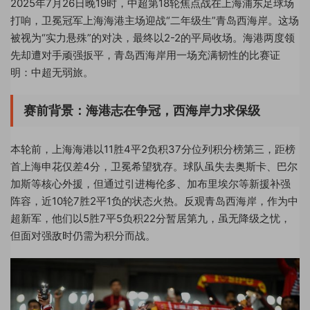
2025年7月26日晚19时，中超第18轮焦点战在上海浦东足球场
打响，卫冕冠军上海海港主场迎战“二年级生”青岛西海岸。这场
被视为“实力悬殊”的对决，最终以2-2的平局收场。海港两度领
先却遭对手顽强扳平，青岛西海岸用一场充满韧性的比赛证
明：中超无弱旅。
赛前背景：海港志在争冠，西海岸力求保级
本轮前，上海海港以11胜4平2负积37分位列积分榜第三，距榜
首上海申花仅差4分，卫冕希望犹存。球队虽失去奥斯卡、巴尔
加斯等核心外援，但通过引进梅伦多、加布里埃尔等新援补强
阵容，近10轮7胜2平1负的状态火热。反观青岛西海岸，作为中
超新军，他们以5胜7平5负积22分暂居第九，虽无降级之忧，
但面对强敌时仍需为积分而战。