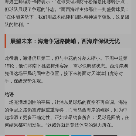
海港主帅穆斯卡特表示：“点球失误和防守松懈是比赛转折点，
但球队展现了争冠的斗志。”而西海岸主帅邵佳一则盛赞球员：
“在体能劣势下，我们用战术纪律和团队精神逼平强敌，这是团
队的胜利。”
展望未来：海港争冠路陡峭，西海岸保级无忧
此役后，海港仍居第三，但与申花的分差未缩小。下周中超第
19轮，他们将南下挑战梅州客家，需尽快调整状态。西海岸则
凭借这场平局巩固中游位置，接下来将面对天津津门虎等对
手，保级形势乐观。
结语
一场充满戏剧性的平局，让浦东足球场的夜空不再单调。海港
的争冠之路仍需跨越重重障碍，而青岛西海岸的崛起，则为中
超增添了更多不确定性。正如莱昂纳多所言：“足球是圆的，任
何结果都可能发生。”这或许就是竞技体育的魅力所在。