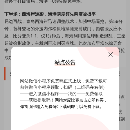
射终于打破僵局，海港1-0领先结束半场。
下半场：西海岸逆袭，海港两度领先两度被扳平
易边再战，青岛西海岸迅速调整战术，加强中场逼抢。第59分
钟，替补登场的外援内尔松原地摆腿兜射破门，颜骏凌反应不
及，比分变为1-1。仅1分钟后，海港利用定位球制造混乱，王燊
超被徐彬放倒，主裁判再次判罚点球。此次加布里埃尔操刀命
中，海港2-1再度领先。然而，第86分钟，西海岸前场高压逼抢
成功，高迪门前包抄推射得手，将比分定格为2-2。
站点公告
关键人物：莱昂纳多失点致歉，西海岸外援闪耀
网站微信小程序免费码正式上线，免费下载可
前往微信小程序领取，扫码（二维码在右侧）
莱昂纳多：功过相抵的“矛盾体”
——进入微信小程序——我的——免费领取
作为海港锋线核心，莱昂纳多本场打入一球却罚失关键点
——获取提取码！
网站对应比赛点击立即购买，
球。赛后，他在社交媒体发文致歉：“球队表现配得上3
弹窗顶部输入免费6位下载码即可以免费下载。
分，我对罚丢点球和结果承担全部责任。”这一失误直接
导致海港错失全取三分的良机，也暴露出球队在关键时刻
的心理波动。