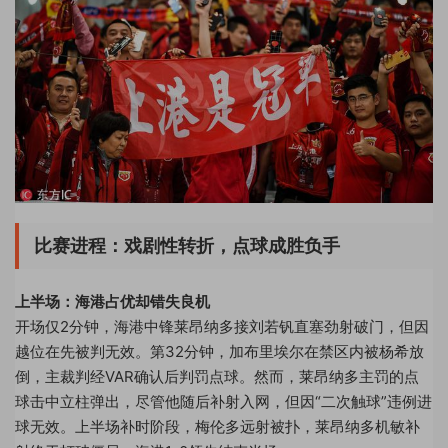
比赛进程：戏剧性转折，点球成胜负手
上半场：海港占优却错失良机
开场仅2分钟，海港中锋莱昂纳多接刘若钒直塞劲射破门，但因
越位在先被判无效。第32分钟，加布里埃尔在禁区内被杨希放
倒，主裁判经VAR确认后判罚点球。然而，莱昂纳多主罚的点
球击中立柱弹出，尽管他随后补射入网，但因“二次触球”违例进
球无效。上半场补时阶段，梅伦多远射被扑，莱昂纳多机敏补